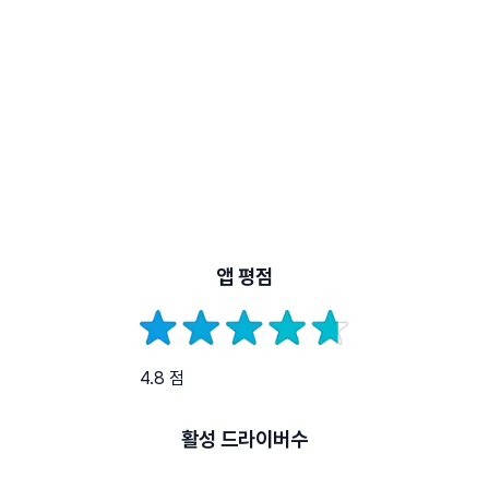
앱 평점
4.8 점
활성 드라이버수