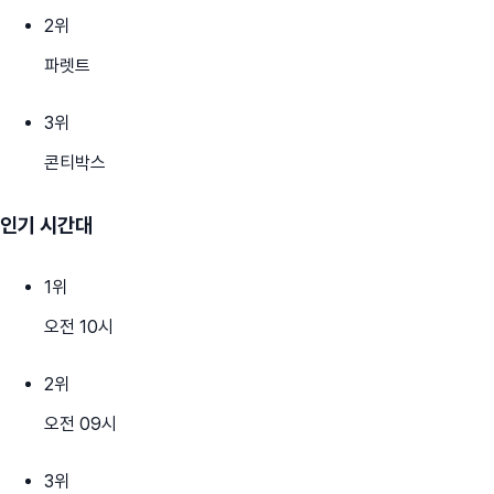
2
위
파렛트
3
위
콘티박스
인기 시간대
1
위
오전 10시
2
위
오전 09시
3
위