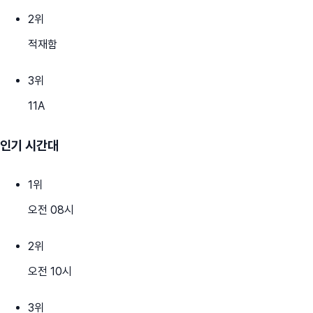
2
위
적재함
3
위
11A
인기 시간대
1
위
오전 08시
2
위
오전 10시
3
위