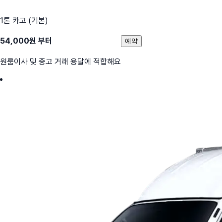
1톤 카고 (기본)
54,000
원 부터
예약
원룸이사 및 중고 거래 용달에 적합해요