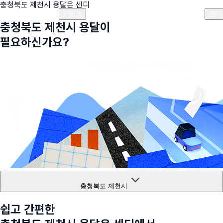
충청북도 제천시
용달은 센디
플랜안내
비용안내
비용계산기
고객센터
서비스
센디
충청북도 제천시
용달이
필요하신가요?
충청북도 제천시
쉽고 간편한