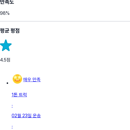
만족도
98
%
평균 평점
4.5
점
매우 만족
1톤 트럭
·
02월 23일
운송
·