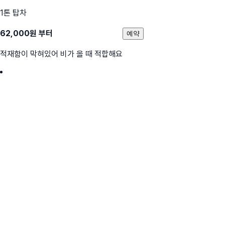
1톤 탑차
62,000
원 부터
예약
적재함이 막혀있어 비가 올 때 적합해요