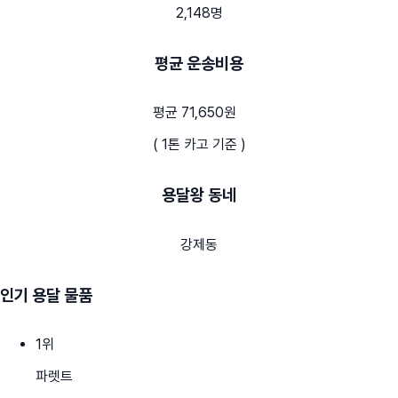
2,148명
평균 운송비용
평균 71,650원
( 1톤 카고 기준 )
용달왕 동네
강제동
인기 용달 물품
1
위
파렛트