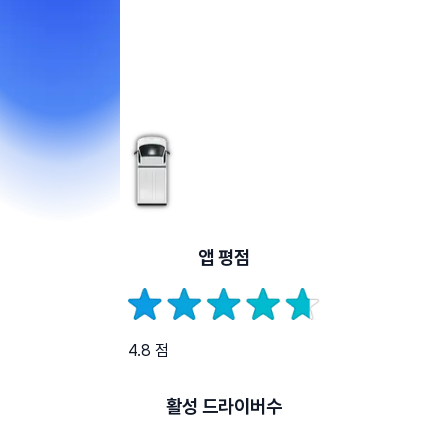
앱 평점
4.8 점
활성 드라이버수