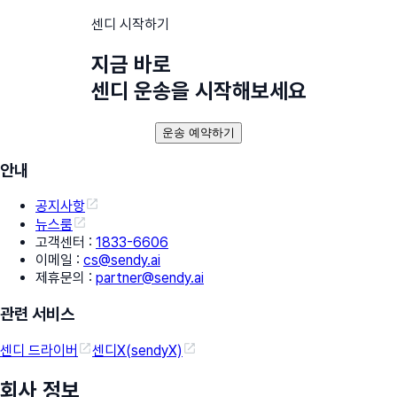
센디 시작하기
지금 바로
센디 운송을 시작해보세요
운송 예약하기
안내
공지사항
뉴스룸
고객센터
:
1833-6606
이메일
:
cs@sendy.ai
제휴문의
:
partner@sendy.ai
관련 서비스
센디 드라이버
센디X(sendyX)
회사 정보