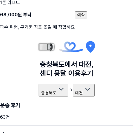
1톤 리프트
68,000
원 부터
예약
파손 위험, 무거운 짐을 옮길 때 적합해요
충청북도
에서
대전
,
센디 용달 이용후기
→
충청북도
대전
운송 후기
63
건