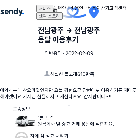
플랜안내
비용안내
비용계산기
고객센터
서비스
센디 스토리
전남광주
→
전남광주
용달 이용후기
일반용달
·
2022-02-09
성실한 돌고래610
만족
예약하는데 착오가있었지만 오늘 경험으로 담번에도 이용하거든 제대로
해야겠어요 기사님 친절하시고 세심하셔요. 감사합니다~!!!
운송정보
1톤 트럭
원룸이사 및 중고 거래 용달에 적합해요.
차에 짐 싣고 내리기