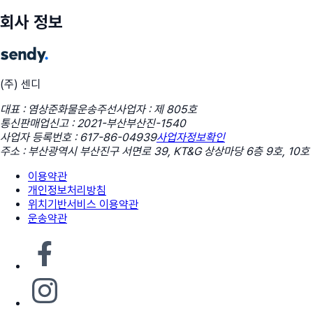
회사 정보
(주) 센디
대표 : 염상준
화물운송주선사업자 : 제 805호
통신판매업신고 : 2021-부산부산진-1540
사업자 등록번호 : 617-86-04939
사업자정보확인
주소 : 부산광역시 부산진구 서면로 39, KT&G 상상마당 6층 9호, 10호
이용약관
개인정보처리방침
위치기반서비스 이용약관
운송약관