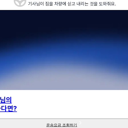
기사님이 짐을 차량에 싣고 내리는 것을 도와줘요.
님의
하다면?
운송요금 조회하기