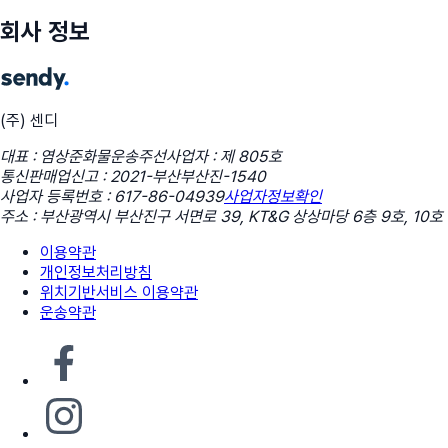
회사 정보
(주) 센디
대표 : 염상준
화물운송주선사업자 : 제 805호
통신판매업신고 : 2021-부산부산진-1540
사업자 등록번호 : 617-86-04939
사업자정보확인
주소 : 부산광역시 부산진구 서면로 39, KT&G 상상마당 6층 9호, 10호
이용약관
개인정보처리방침
위치기반서비스 이용약관
운송약관