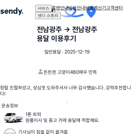
플랜안내
비용안내
비용계산기
고객센터
서비스
센디 스토리
전남광주
→
전남광주
용달 이용후기
일반용달
·
2025-12-19
든든한 고양이480
매우 만족
정말 친절하셨고, 성심껏 도와주셔서 너무 감사했습니다. 강력추천합니
다!
운송정보
1톤 트럭
원룸이사 및 중고 거래 용달에 적합해요.
기사님이 짐을 같이 옮겨줌