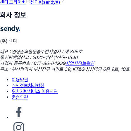
센디 드라이버
센디X(sendyX)
회사 정보
(주) 센디
대표 : 염상준
화물운송주선사업자 : 제 805호
통신판매업신고 : 2021-부산부산진-1540
사업자 등록번호 : 617-86-04939
사업자정보확인
주소 : 부산광역시 부산진구 서면로 39, KT&G 상상마당 6층 9호, 10호
이용약관
개인정보처리방침
위치기반서비스 이용약관
운송약관