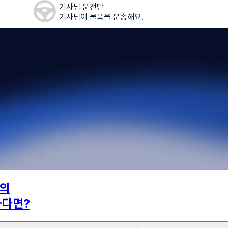
기사님 운전만
기사님이 물품을 운송해요.
의
하다면?