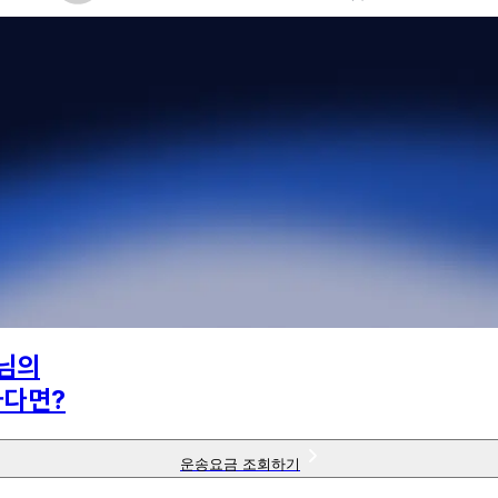
님의
하다면?
운송요금 조회하기