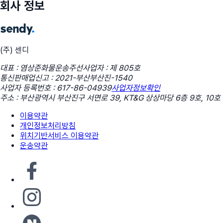
회사 정보
(주) 센디
대표 : 염상준
화물운송주선사업자 : 제 805호
통신판매업신고 : 2021-부산부산진-1540
사업자 등록번호 : 617-86-04939
사업자정보확인
주소 : 부산광역시 부산진구 서면로 39, KT&G 상상마당 6층 9호, 10호
이용약관
개인정보처리방침
위치기반서비스 이용약관
운송약관