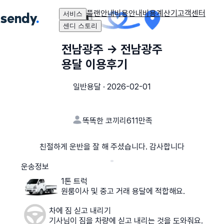
플랜안내
비용안내
비용계산기
고객센터
서비스
센디 스토리
전남광주
→
전남광주
용달 이용후기
일반용달
·
2026-02-01
똑똑한 코끼리611
만족
친절하게 운반을 잘 해 주셨습니다. 감사합니다
운송정보
1톤 트럭
원룸이사 및 중고 거래 용달에 적합해요.
차에 짐 싣고 내리기
기사님이 짐을 차량에 싣고 내리는 것을 도와줘요.