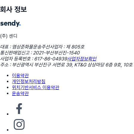
회사 정보
(주) 센디
대표 : 염상준
화물운송주선사업자 : 제 805호
통신판매업신고 : 2021-부산부산진-1540
사업자 등록번호 : 617-86-04939
사업자정보확인
주소 : 부산광역시 부산진구 서면로 39, KT&G 상상마당 6층 9호, 10호
이용약관
개인정보처리방침
위치기반서비스 이용약관
운송약관