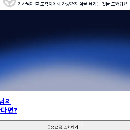
기사님이 출·도착지에서 차량까지 짐을 옮기는 것을 도와줘요.
님의
하다면?
운송요금 조회하기