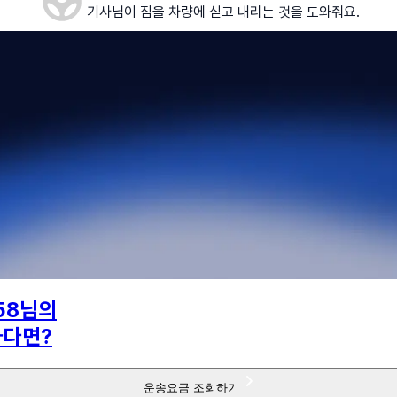
기사님이 짐을 차량에 싣고 내리는 것을 도와줘요.
58
님의
하다면?
운송요금 조회하기