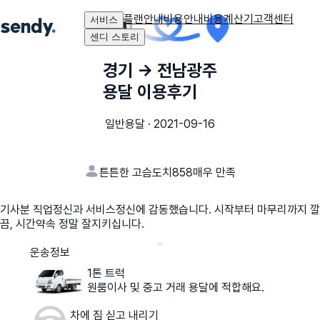
플랜안내
비용안내
비용계산기
고객센터
서비스
센디 스토리
경기
→
전남광주
용달 이용후기
일반용달
·
2021-09-16
튼튼한 고슴도치858
매우 만족
기사분 직업정신과 서비스정신에 감동했습니다. 시작부터 마무리까지 깔
끔, 시간약속 정말 잘지키십니다.
운송정보
1톤 트럭
원룸이사 및 중고 거래 용달에 적합해요.
차에 짐 싣고 내리기