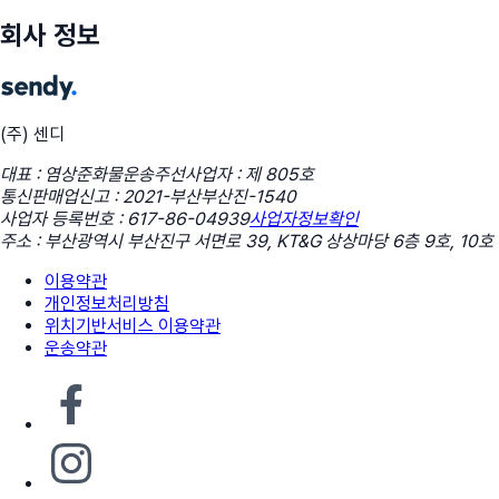
회사 정보
(주) 센디
대표 : 염상준
화물운송주선사업자 : 제 805호
통신판매업신고 : 2021-부산부산진-1540
사업자 등록번호 : 617-86-04939
사업자정보확인
주소 : 부산광역시 부산진구 서면로 39, KT&G 상상마당 6층 9호, 10호
이용약관
개인정보처리방침
위치기반서비스 이용약관
운송약관