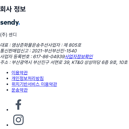
회사 정보
(주) 센디
대표 : 염상준
화물운송주선사업자 : 제 805호
통신판매업신고 : 2021-부산부산진-1540
사업자 등록번호 : 617-86-04939
사업자정보확인
주소 : 부산광역시 부산진구 서면로 39, KT&G 상상마당 6층 9호, 10호
이용약관
개인정보처리방침
위치기반서비스 이용약관
운송약관