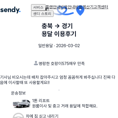
플랜안내
비용안내
비용계산기
고객센터
서비스
센디 스토리
충북
→
경기
용달 이용후기
일반용달
·
2026-03-02
명랑한 호랑이575
매우 만족
기사님 비오시는데 배차 잡아주시고 엄청 꼼꼼하게 봐주십니다 진짜 다
음에 이사할때 또 사용할게요!!
운송정보
1톤 리프트
원룸이사 및 중고 거래 용달에 적합해요.
차에 짐 싣고 내리기