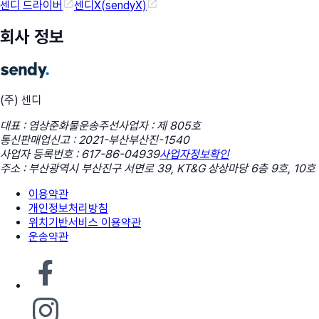
센디 드라이버
센디X(sendyX)
회사 정보
(주) 센디
대표 : 염상준
화물운송주선사업자 : 제 805호
통신판매업신고 : 2021-부산부산진-1540
사업자 등록번호 : 617-86-04939
사업자정보확인
주소 : 부산광역시 부산진구 서면로 39, KT&G 상상마당 6층 9호, 10호
이용약관
개인정보처리방침
위치기반서비스 이용약관
운송약관