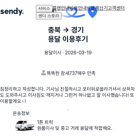
플랜안내
비용안내
비용계산기
고객센터
서비스
센디 스토리
충북
→
경기
용달 이용후기
용달이사
·
2026-03-19
똑똑한 참새737
매우 만족
짐정리하고 작성합니다. 기사님 친절하시고 포터뒤로올라가셔서 상하차
도 도와주시고 이사짐도 깨지거나 그런거 하나없고 잘 이사했습니다! 또
이용할게요~!
운송정보
1톤 트럭
원룸이사 및 중고 거래 용달에 적합해요.