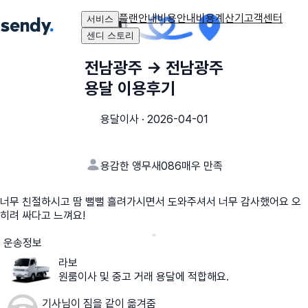
플랜안내
비용안내
비용계산기
고객센터
서비스
센디 스토리
전남광주
→
전남광주
용달 이용후기
용달이사
·
2026-04-01
용감한 앵무새086
매우 만족
너무 친절하시고 땀 뻘뻘 흘려가시면서 도와주셔서 너무 감사했어요 오
히려 싸다고 느껴요!
운송정보
라보
원룸이사 및 중고 거래 용달에 적합해요.
기사님이 짐을 같이 옮겨줌