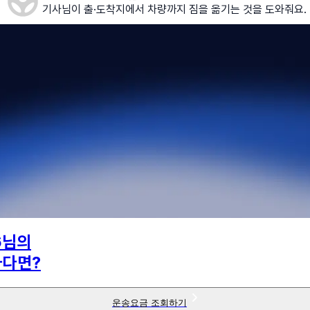
기사님이 출·도착지에서 차량까지 짐을 옮기는 것을 도와줘요.
6
님의
하다면?
운송요금 조회하기