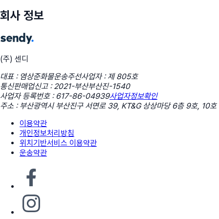
회사 정보
(주) 센디
대표 : 염상준
화물운송주선사업자 : 제 805호
통신판매업신고 : 2021-부산부산진-1540
사업자 등록번호 : 617-86-04939
사업자정보확인
주소 : 부산광역시 부산진구 서면로 39, KT&G 상상마당 6층 9호, 10호
이용약관
개인정보처리방침
위치기반서비스 이용약관
운송약관