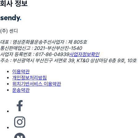
회사 정보
(주) 센디
대표 : 염상준
화물운송주선사업자 : 제 805호
통신판매업신고 : 2021-부산부산진-1540
사업자 등록번호 : 617-86-04939
사업자정보확인
주소 : 부산광역시 부산진구 서면로 39, KT&G 상상마당 6층 9호, 10호
이용약관
개인정보처리방침
위치기반서비스 이용약관
운송약관