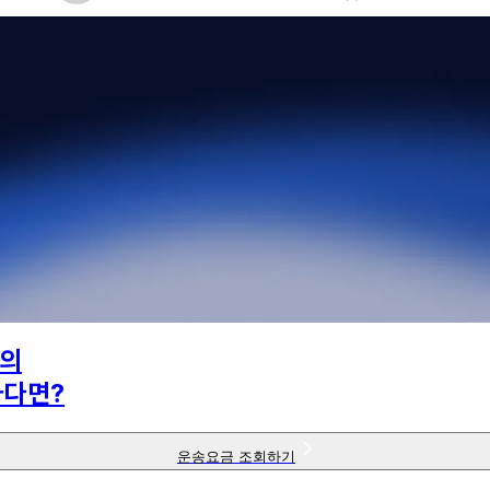
의
하다면?
운송요금 조회하기