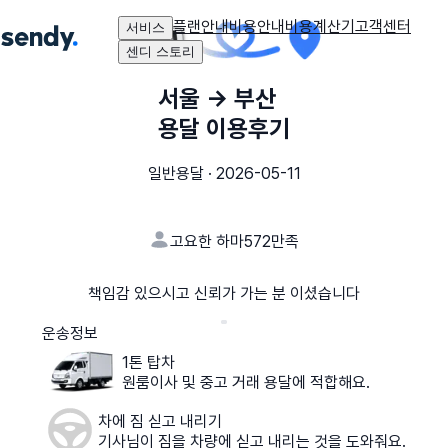
플랜안내
비용안내
비용계산기
고객센터
서비스
센디 스토리
서울
→
부산
용달 이용후기
일반용달
·
2026-05-11
고요한 하마572
만족
책임감 있으시고 신뢰가 가는 분 이셨습니다
운송정보
1톤 탑차
원룸이사 및 중고 거래 용달에 적합해요.
차에 짐 싣고 내리기
기사님이 짐을 차량에 싣고 내리는 것을 도와줘요.