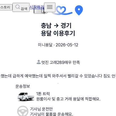
시작하기
 스토리
검색
충남
→
경기
용달 이용후기
미니용달
·
2026-05-12
멋진 고래289
매우 만족
용했는데 급하게 예약했는데 일찍 와주셔서 빨리갈 수 있었습니다 짐도 안
운송정보
1톤 트럭
원룸이사 및 중고 거래 용달에 적합해요.
기사님 운전만
기사님이 물품을 운송해요.