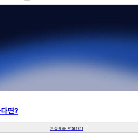
의
하다면?
운송요금 조회하기