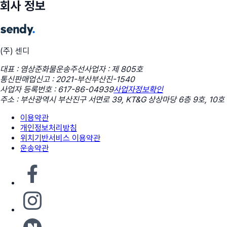
회사 정보
(주) 센디
대표 : 염상준
화물운송주선사업자 : 제 805호
통신판매업신고 : 2021-부산부산진-1540
사업자 등록번호 : 617-86-04939
사업자정보확인
주소 : 부산광역시 부산진구 서면로 39, KT&G 상상마당 6층 9호, 10호
이용약관
개인정보처리방침
위치기반서비스 이용약관
운송약관