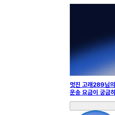
멋진 고래289
님
운송 요금이 궁금