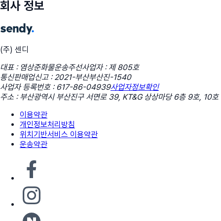
회사 정보
(주) 센디
대표 : 염상준
화물운송주선사업자 : 제 805호
통신판매업신고 : 2021-부산부산진-1540
사업자 등록번호 : 617-86-04939
사업자정보확인
주소 : 부산광역시 부산진구 서면로 39, KT&G 상상마당 6층 9호, 10호
이용약관
개인정보처리방침
위치기반서비스 이용약관
운송약관