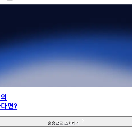
님의
하다면?
운송요금 조회하기