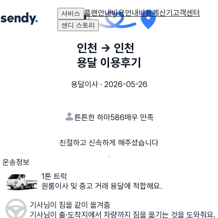
플랜안내
비용안내
비용계산기
고객센터
서비스
센디 스토리
인천
→
인천
용달 이용후기
용달이사
·
2026-05-26
튼튼한 하마586
매우 만족
친절하고 신속하게 해주셨습니다
운송정보
1톤 트럭
원룸이사 및 중고 거래 용달에 적합해요.
기사님이 짐을 같이 옮겨줌
기사님이 출·도착지에서 차량까지 짐을 옮기는 것을 도와줘요.