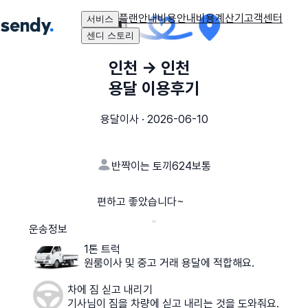
플랜안내
비용안내
비용계산기
고객센터
서비스
센디 스토리
인천
→
인천
용달 이용후기
용달이사
·
2026-06-10
반짝이는 토끼624
보통
편하고 좋았습니다~
운송정보
1톤 트럭
원룸이사 및 중고 거래 용달에 적합해요.
차에 짐 싣고 내리기
기사님이 짐을 차량에 싣고 내리는 것을 도와줘요.