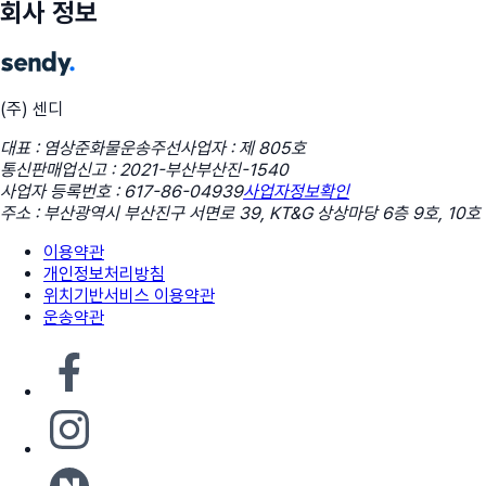
회사 정보
(주) 센디
대표 : 염상준
화물운송주선사업자 : 제 805호
통신판매업신고 : 2021-부산부산진-1540
사업자 등록번호 : 617-86-04939
사업자정보확인
주소 : 부산광역시 부산진구 서면로 39, KT&G 상상마당 6층 9호, 10호
이용약관
개인정보처리방침
위치기반서비스 이용약관
운송약관