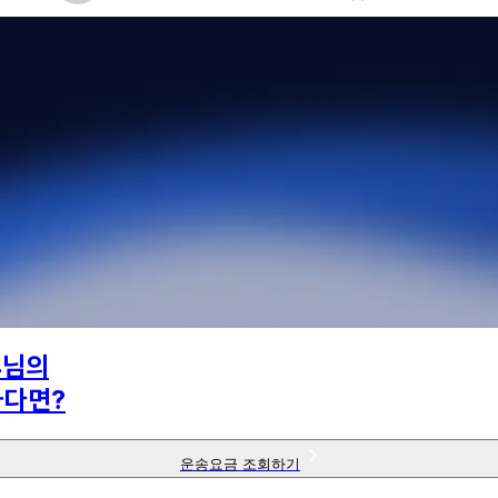
4
님의
하다면?
운송요금 조회하기