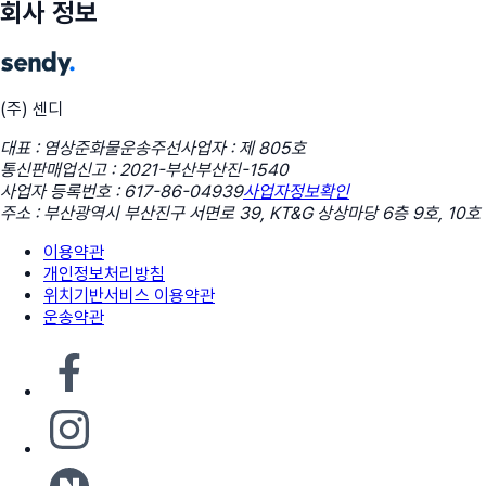
회사 정보
(주) 센디
대표 : 염상준
화물운송주선사업자 : 제 805호
통신판매업신고 : 2021-부산부산진-1540
사업자 등록번호 : 617-86-04939
사업자정보확인
주소 : 부산광역시 부산진구 서면로 39, KT&G 상상마당 6층 9호, 10호
이용약관
개인정보처리방침
위치기반서비스 이용약관
운송약관