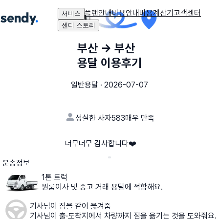
플랜안내
비용안내
비용계산기
고객센터
서비스
센디 스토리
부산
→
부산
용달 이용후기
일반용달
·
2026-07-07
성실한 사자583
매우 만족
너무너무 감사합니다❤️
운송정보
1톤 트럭
원룸이사 및 중고 거래 용달에 적합해요.
기사님이 짐을 같이 옮겨줌
기사님이 출·도착지에서 차량까지 짐을 옮기는 것을 도와줘요.