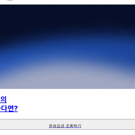
님의
하다면?
운송요금 조회하기