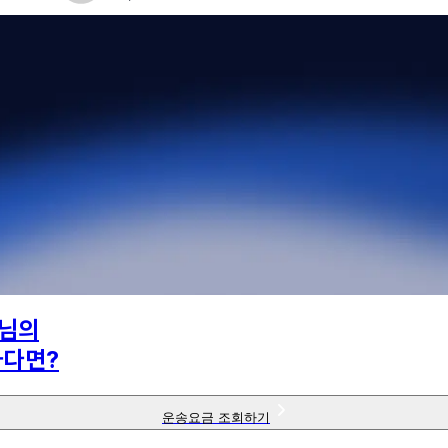
님의
하다면?
운송요금 조회하기