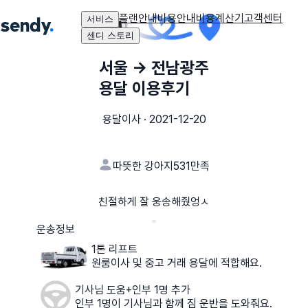
플랜안내
비용안내
비용계산기
고객센터
서비스
센디 스토리
서울
→
전남광주
용달 이용후기
용달이사
·
2021-12-20
따뜻한 강아지531
만족
친절하게 잘 웅송해줬엉ㅅ
운송정보
1톤 리프트
원룸이사 및 중고 거래 용달에 적합해요.
기사님 도움+인부 1명 추가
인부 1명이 기사님과 함께 짐 운반을 도와줘요.