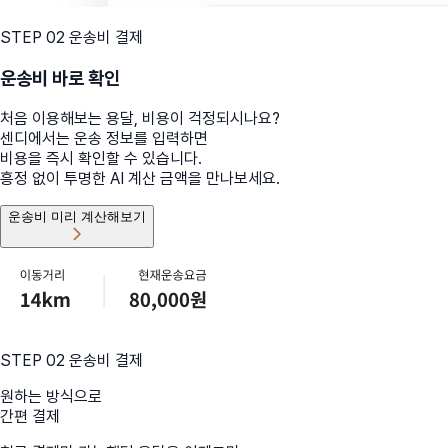
STEP 02 운송비 결제
운송비 바로 확인
처음 이용해보는 용달, 비용이 걱정되시나요?
센디에서는 운송 정보를 입력하면
비용을 즉시 확인할 수 있습니다.
흥정 없이 투명한 AI 계산 금액을 만나보세요.
운송비 미리 계산해보기
STEP 02 운송비 결제
원하는 방식으로
간편 결제