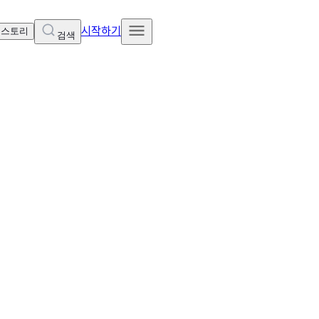
시작하기
 스토리
검색