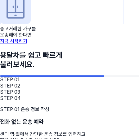
중고거래한 가구를
운송해야 한다면
지금 시작하기
용달차를 쉽고 빠르게
불러보세요.
STEP 01
STEP 02
STEP 03
STEP 04
STEP 01 운송 정보 작성
전화 없는 운송 예약
센디 앱·웹에서 간단한 운송 정보를 입력하고