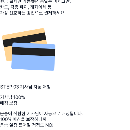
현금 결제만 가능했던 용달은 이제그만.
카드, 각종 페이, 계좌이체 등
가장 선호하는 방법으로 결제하세요.
STEP 03 기사님 자동 매칭
기사님 100%
매칭 보장
운송에 적합한 기사님이 자동으로 매칭됩니다.
100% 매칭을 보장하니까
운송 일정 틀어질 걱정도 NO!