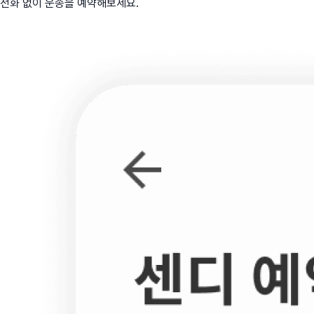
전화 없이 운송을 예약해보세요.