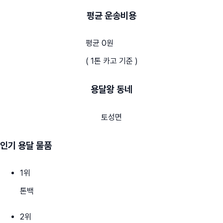
평균 운송비용
평균 0원
( 1톤 카고 기준 )
용달왕 동네
토성면
인기 용달 물품
1
위
톤백
2
위