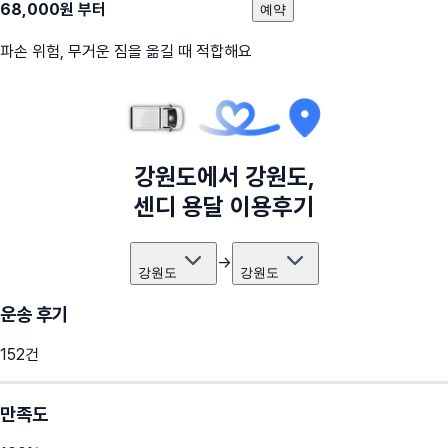
68,000
원 부터
예약
파손 위험, 무거운 짐을 옮길 때 적합해요
강원도
에서
강원도
,
센디 용달 이용후기
→
강원도
강원도
운송 후기
152
건
만족도