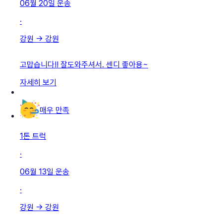
06월 20일
운송
·
강원
→
강원
고맙습니다!! 잘도와주셔서. 센디 좋아용~
자세히 보기
매우 만족
1톤 트럭
·
06월 13일
운송
·
강원
→
강원