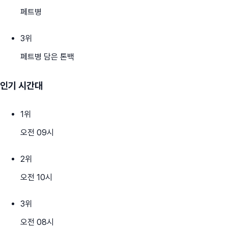
페트병
3
위
페트병 담은 톤백
인기 시간대
1
위
오전 09시
2
위
오전 10시
3
위
오전 08시