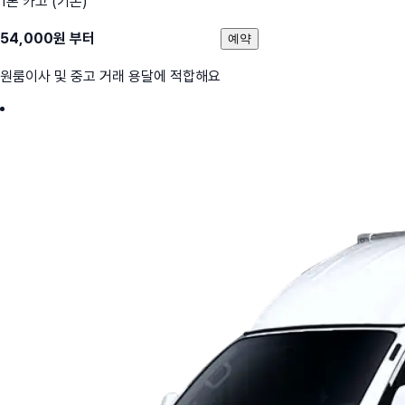
1톤 카고 (기본)
54,000
원 부터
예약
원룸이사 및 중고 거래 용달에 적합해요