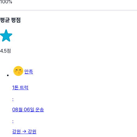
100
%
평균 평점
4.5
점
만족
1톤 트럭
·
08월 06일
운송
·
강원
→
강원