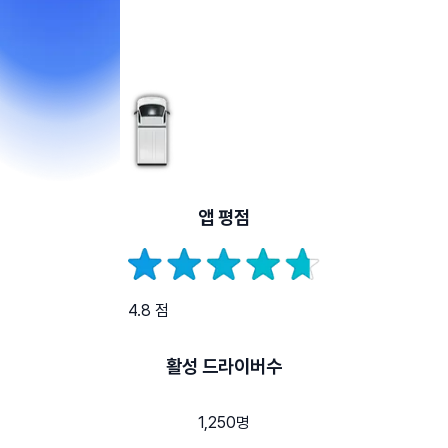
앱 평점
4.8 점
활성 드라이버수
1,250명