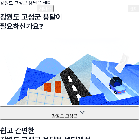
강원도 고성군
용달은 센디
플랜안내
비용안내
비용계산기
고객센터
서비스
센디
강원도 고성군
용달이
필요하신가요?
강원도 고성군
쉽고 간편한