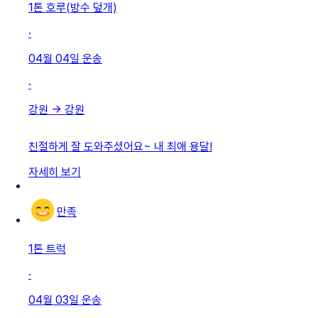
1톤 호루(방수 덮개)
·
04월 04일
운송
·
강원
→
강원
친절하게 잘 도와주셨어요~ 내 최애 용달!
자세히 보기
만족
1톤 트럭
·
04월 03일
운송