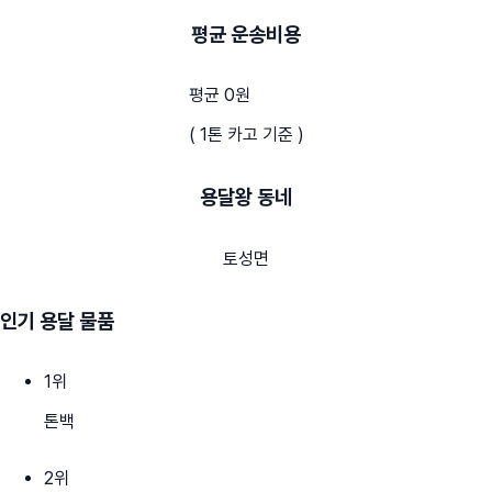
평균 운송비용
평균 0원
( 1톤 카고 기준 )
용달왕 동네
토성면
인기 용달 물품
1
위
톤백
2
위