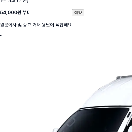
1톤 카고 (기본)
54,000
원 부터
예약
원룸이사 및 중고 거래 용달에 적합해요