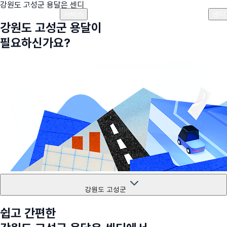
강원도 고성군
용달은 센디
플랜안내
비용안내
비용계산기
고객센터
서비스
센디
강원도 고성군
용달이
필요하신가요?
강원도 고성군
쉽고 간편한