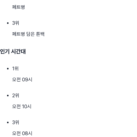
페트병
3
위
페트병 담은 톤백
인기 시간대
1
위
오전 09시
2
위
오전 10시
3
위
오전 08시