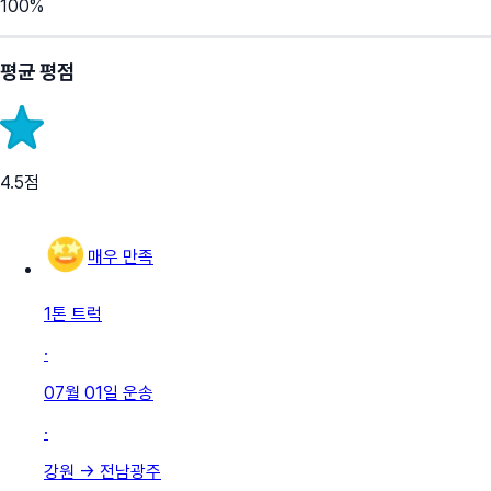
100
%
평균 평점
4.5
점
매우 만족
1톤 트럭
·
07월 01일
운송
·
강원
→
전남광주