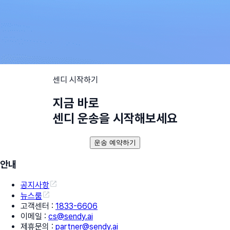
센디 시작하기
지금 바로
센디 운송을 시작해보세요
운송 예약하기
안내
공지사항
뉴스룸
고객센터
:
1833-6606
이메일
:
cs@sendy.ai
제휴문의
:
partner@sendy.ai