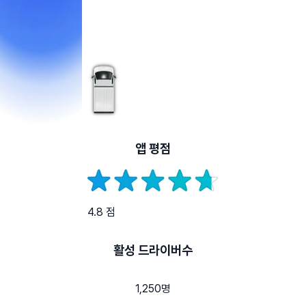
앱 평점
4.8 점
활성 드라이버수
1,250명