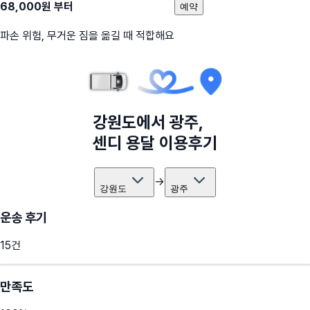
68,000
원 부터
예약
파손 위험, 무거운 짐을 옮길 때 적합해요
강원도
에서
광주
,
센디 용달 이용후기
→
강원도
광주
운송 후기
15
건
만족도