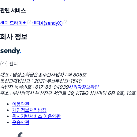
관련 서비스
센디 드라이버
센디X(sendyX)
회사 정보
(주) 센디
대표 : 염상준
화물운송주선사업자 : 제 805호
통신판매업신고 : 2021-부산부산진-1540
사업자 등록번호 : 617-86-04939
사업자정보확인
주소 : 부산광역시 부산진구 서면로 39, KT&G 상상마당 6층 9호, 10호
이용약관
개인정보처리방침
위치기반서비스 이용약관
운송약관