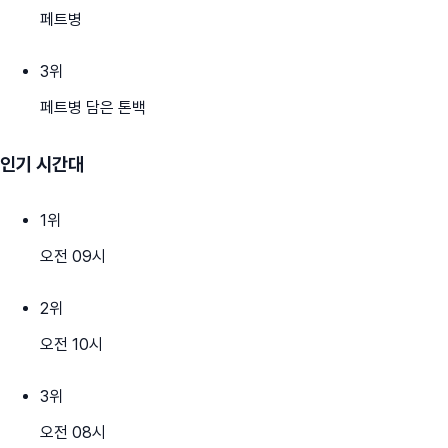
페트병
3
위
페트병 담은 톤백
인기 시간대
1
위
오전 09시
2
위
오전 10시
3
위
오전 08시