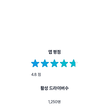
앱 평점
4.8 점
활성 드라이버수
1,250명