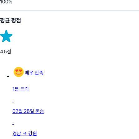
100
%
평균 평점
4.5
점
매우 만족
1톤 트럭
·
02월 28일
운송
·
경남
→
강원