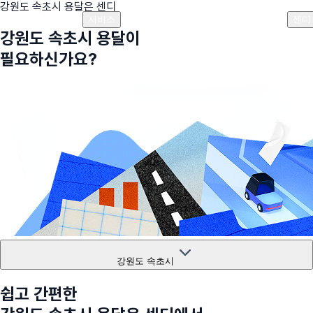
강원도 속초시
용달은 센디
플랜안내
비용안내
비용계산기
고객센터
서비스
센디
강원도 속초시
용달이
필요하신가요?
강원도 속초시
쉽고 간편한