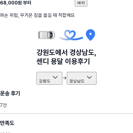
68,000
원 부터
예약
파손 위험, 무거운 짐을 옮길 때 적합해요
강원도
에서
경상남도
,
센디 용달 이용후기
→
강원도
경상남도
운송 후기
7
건
만족도