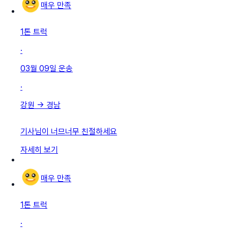
매우 만족
1톤 트럭
·
03월 09일
운송
·
강원
→
경남
기사님이 너므너무 친절하세요
자세히 보기
매우 만족
1톤 트럭
·