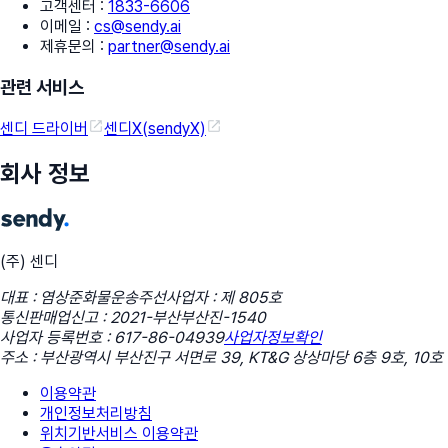
고객센터
:
1833-6606
이메일
:
cs@sendy.ai
제휴문의
:
partner@sendy.ai
관련 서비스
센디 드라이버
센디X(sendyX)
회사 정보
(주) 센디
대표 : 염상준
화물운송주선사업자 : 제 805호
통신판매업신고 : 2021-부산부산진-1540
사업자 등록번호 : 617-86-04939
사업자정보확인
주소 : 부산광역시 부산진구 서면로 39, KT&G 상상마당 6층 9호, 10호
이용약관
개인정보처리방침
위치기반서비스 이용약관