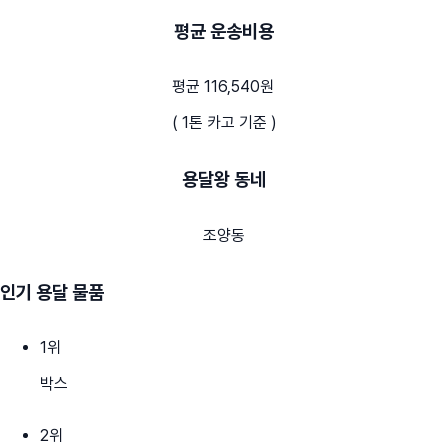
평균 운송비용
평균 116,540원
( 1톤 카고 기준 )
용달왕 동네
조양동
인기 용달 물품
1
위
박스
2
위