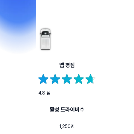
앱 평점
4.8 점
활성 드라이버수
1,250명