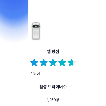
앱 평점
4.8 점
활성 드라이버수
1,250명