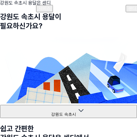
강원도 속초시
용달은 센디
플랜안내
비용안내
비용계산기
고객센터
서비스
센디
강원도 속초시
용달이
필요하신가요?
강원도 속초시
쉽고 간편한