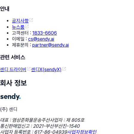
안내
공지사항
뉴스룸
고객센터
:
1833-6606
이메일
:
cs@sendy.ai
제휴문의
:
partner@sendy.ai
관련 서비스
센디 드라이버
센디X(sendyX)
회사 정보
(주) 센디
대표 : 염상준
화물운송주선사업자 : 제 805호
통신판매업신고 : 2021-부산부산진-1540
사업자 등록번호 : 617-86-04939
사업자정보확인