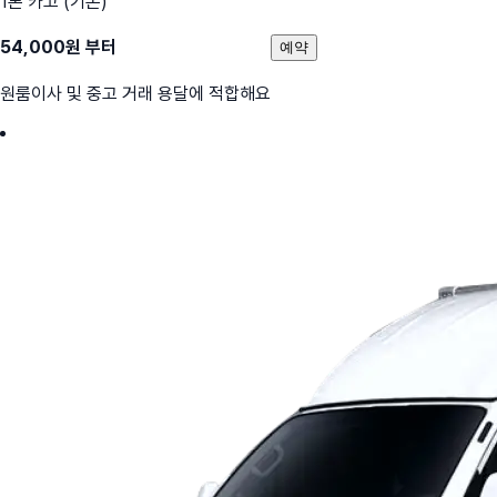
1톤 카고 (기본)
54,000
원 부터
예약
원룸이사 및 중고 거래 용달에 적합해요