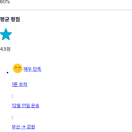
80
%
평균 평점
4.5
점
매우 만족
1톤 트럭
·
12월 11일
운송
·
부산
→
강원