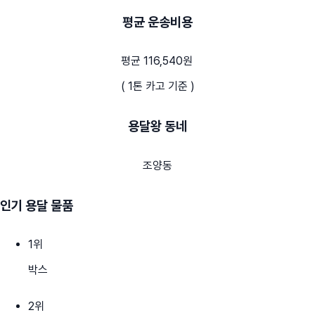
평균 운송비용
평균 116,540원
( 1톤 카고 기준 )
용달왕 동네
조양동
인기 용달 물품
1
위
박스
2
위