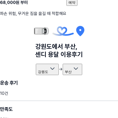
68,000
원 부터
예약
파손 위험, 무거운 짐을 옮길 때 적합해요
강원도
에서
부산
,
센디 용달 이용후기
→
강원도
부산
운송 후기
10
건
만족도