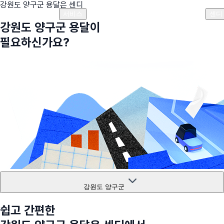
강원도 양구군
용달은 센디
플랜안내
비용안내
비용계산기
고객센터
서비스
센디
강원도 양구군
용달이
필요하신가요?
강원도 양구군
쉽고 간편한