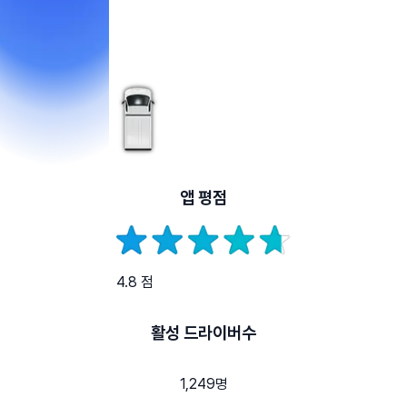
앱 평점
4.8 점
활성 드라이버수
1,249명