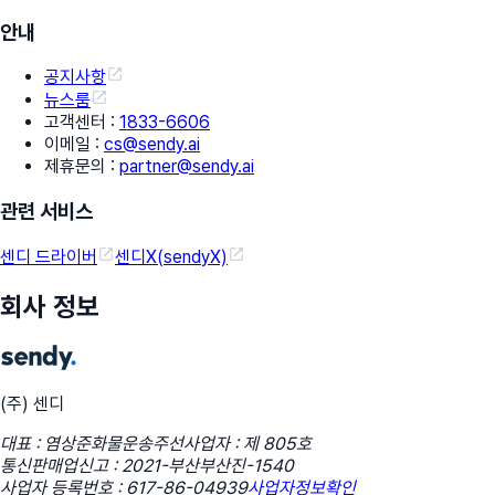
안내
공지사항
뉴스룸
고객센터
:
1833-6606
이메일
:
cs@sendy.ai
제휴문의
:
partner@sendy.ai
관련 서비스
센디 드라이버
센디X(sendyX)
회사 정보
(주) 센디
대표 : 염상준
화물운송주선사업자 : 제 805호
통신판매업신고 : 2021-부산부산진-1540
사업자 등록번호 : 617-86-04939
사업자정보확인