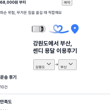
68,000
원 부터
예약
파손 위험, 무거운 짐을 옮길 때 적합해요
강원도
에서
부산
,
센디 용달 이용후기
→
강원도
부산
운송 후기
10
건
만족도