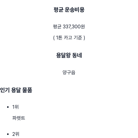
평균 운송비용
평균 337,300원
( 1톤 카고 기준 )
용달왕 동네
양구읍
인기 용달 물품
1
위
파렛트
2
위