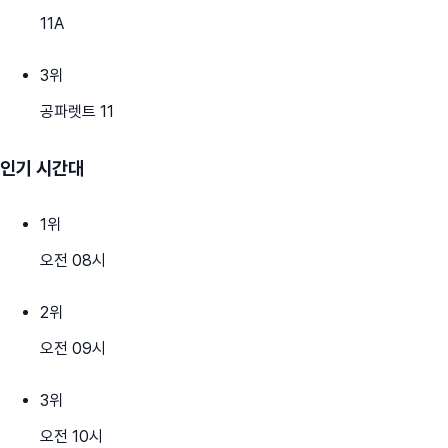
11A
3
위
공파렛트 11
인기 시간대
1
위
오전 08시
2
위
오전 09시
3
위
오전 10시