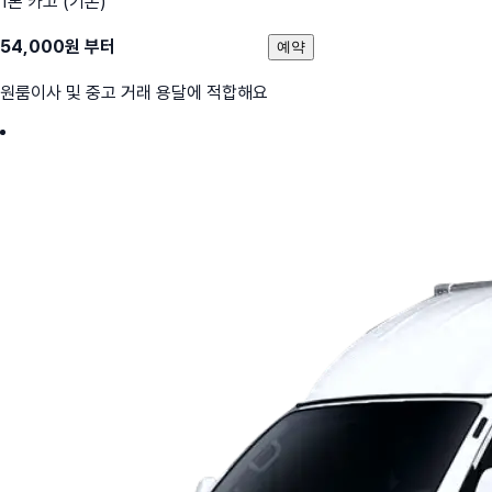
1톤 카고 (기본)
54,000
원 부터
예약
원룸이사 및 중고 거래 용달에 적합해요