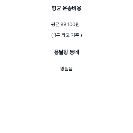
평균 운송비용
평균 88,100원
( 1톤 카고 기준 )
용달왕 동네
영월읍