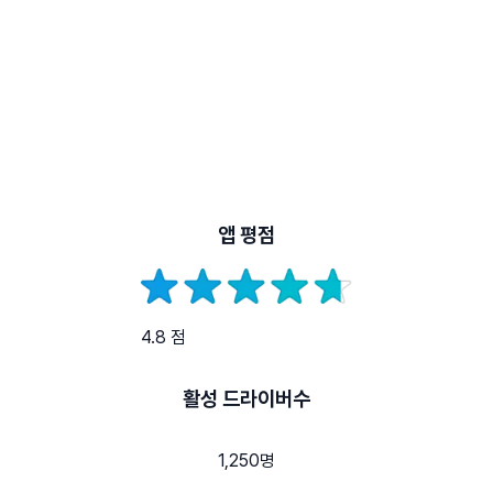
앱 평점
4.8 점
활성 드라이버수
1,250명