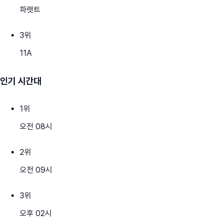
파렛트
3
위
11A
인기 시간대
1
위
오전 08시
2
위
오전 09시
3
위
오후 02시