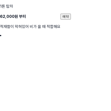
1톤 탑차
62,000
원 부터
예약
적재함이 막혀있어 비가 올 때 적합해요