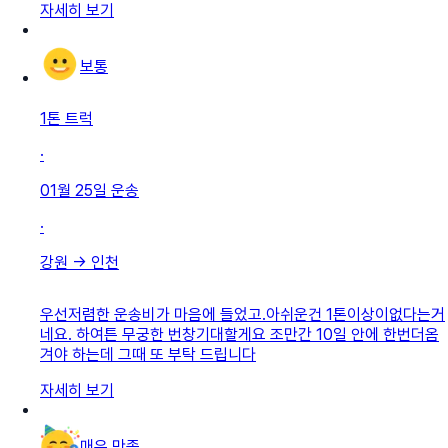
자세히 보기
보통
1톤 트럭
·
01월 25일
운송
·
강원
→
인천
우선저렴한 운송비가 마음에 들었고.아쉬운건 1톤이상이없다는거
네요. 하여튼 무궁한 번창기대할게요 조만간 10일 안에 한번더옴
겨야 하는데 그때 또 부탁 드립니다
자세히 보기
매우 만족