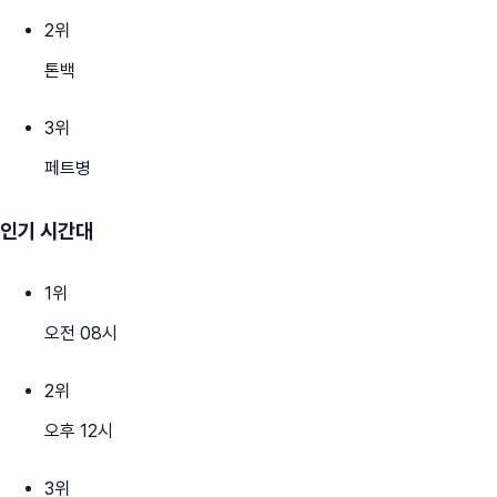
2
위
톤백
3
위
페트병
인기 시간대
1
위
오전 08시
2
위
오후 12시
3
위