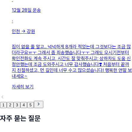
12월 28일
운송
·
인천
→
강원
짐이 없을 줄 알고.. 넉넉하게 8개라 적었는데 그것보다는 조금 많
더라구요ㅠㅜ 그래서 좀 죄송했습니다ㅜㅜ 그래도 오시기전부터
확인전화도 계속 주시고, 시간도 잘 맞춰주시고; 상하차도 도움 신
청안했는데 조금 도와주시고 너무 감사했습니다❣️ 처음부터 끝까
지 친절하셨고, 먼 길인데 너무 수고 많으셨습니다! 행복한 연말 보
내세요~
자세히 보기
1
2
3
4
5
자주 묻는 질문