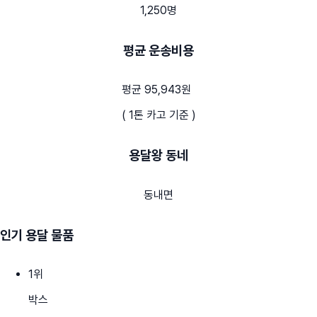
1,250명
평균 운송비용
평균 95,943원
( 1톤 카고 기준 )
용달왕 동네
동내면
인기 용달 물품
1
위
박스