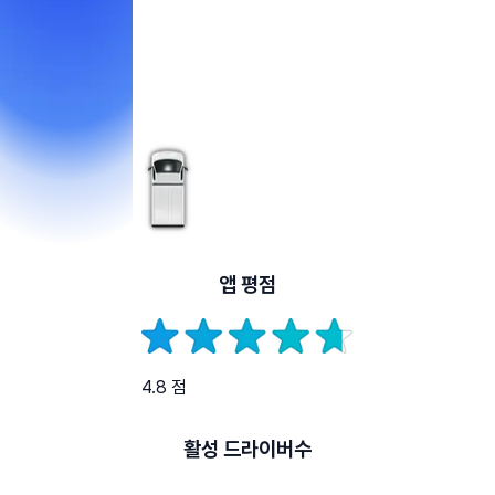
앱 평점
4.8 점
활성 드라이버수