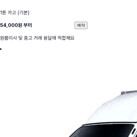
1톤 카고 (기본)
54,000
원 부터
예약
원룸이사 및 중고 거래 용달에 적합해요