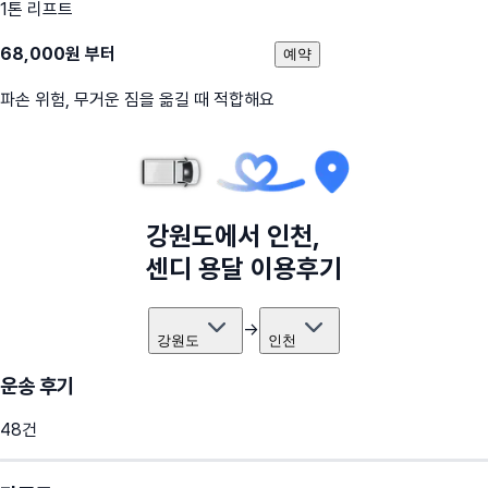
1톤 리프트
68,000
원 부터
예약
파손 위험, 무거운 짐을 옮길 때 적합해요
강원도
에서
인천
,
센디 용달 이용후기
→
강원도
인천
운송 후기
48
건