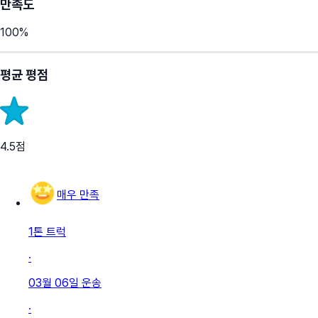
만족도
100
%
평균 평점
4.5
점
매우 만족
1톤 트럭
·
03월 06일
운송
·