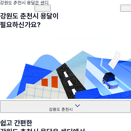
강원도 춘천시
용달은 센디
플랜안내
비용안내
비용계산기
고객센터
서비스
센디
강원도 춘천시
용달이
필요하신가요?
강원도 춘천시
쉽고 간편한