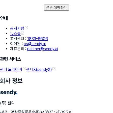
운송 예약하기
안내
공지사항
뉴스룸
고객센터
:
1833-6606
이메일
:
cs@sendy.ai
제휴문의
:
partner@sendy.ai
관련 서비스
센디 드라이버
센디X(sendyX)
회사 정보
(주) 센디
대표 : 염상준
화물운송주선사업자 : 제 805호