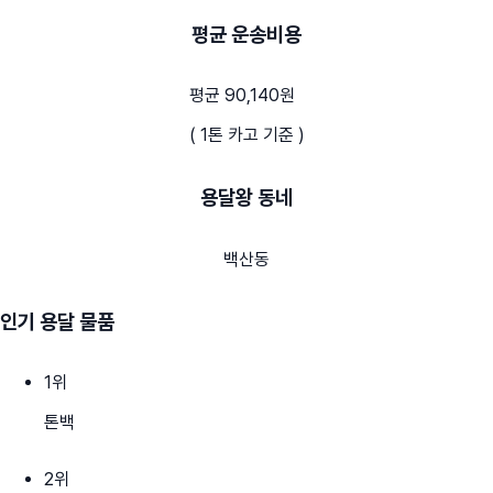
평균 운송비용
평균 90,140원
( 1톤 카고 기준 )
용달왕 동네
백산동
인기 용달 물품
1
위
톤백
2
위