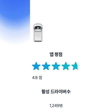
앱 평점
4.8 점
활성 드라이버수
1,249명