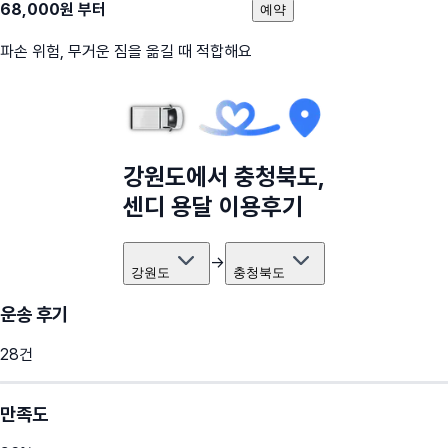
68,000
원 부터
예약
파손 위험, 무거운 짐을 옮길 때 적합해요
강원도
에서
충청북도
,
센디 용달 이용후기
→
강원도
충청북도
운송 후기
28
건
만족도