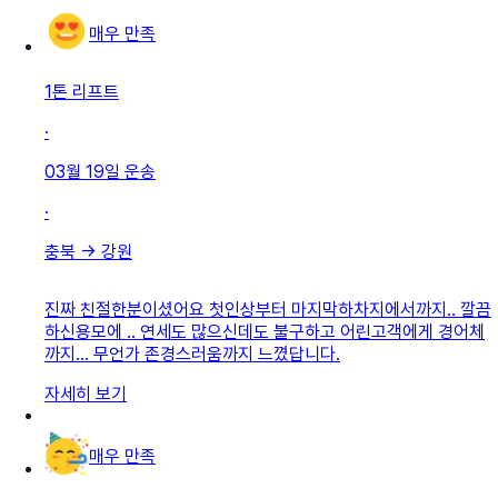
매우 만족
1톤 리프트
·
03월 19일
운송
·
충북
→
강원
진짜 친절한분이셨어요 첫인상부터 마지막하차지에서까지.. 깔끔
하신용모에 .. 연세도 많으신데도 불구하고 어린고객에게 경어체
까지... 무언가 존경스러움까지 느꼈답니다.
자세히 보기
매우 만족