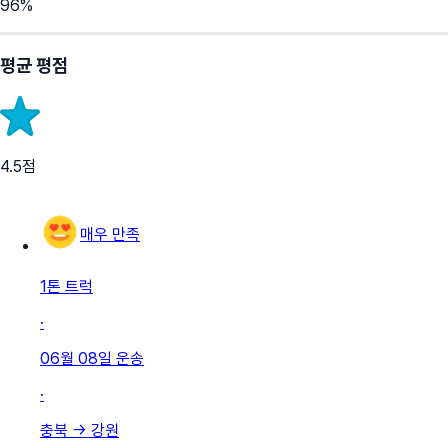
96
%
평균 평점
4.5
점
매우 만족
1톤 트럭
·
06월 08일
운송
·
충북
→
강원