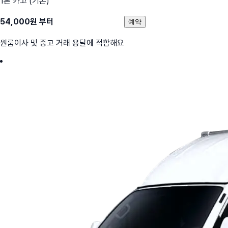
1톤 카고 (기본)
54,000
원 부터
예약
원룸이사 및 중고 거래 용달에 적합해요