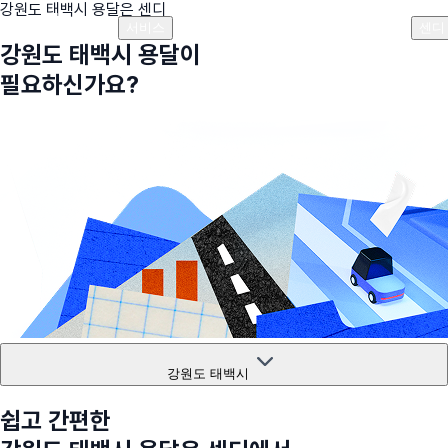
강원도 태백시
용달은 센디
플랜안내
비용안내
비용계산기
고객센터
서비스
센디
강원도 태백시
용달이
필요하신가요?
강원도 태백시
쉽고 간편한