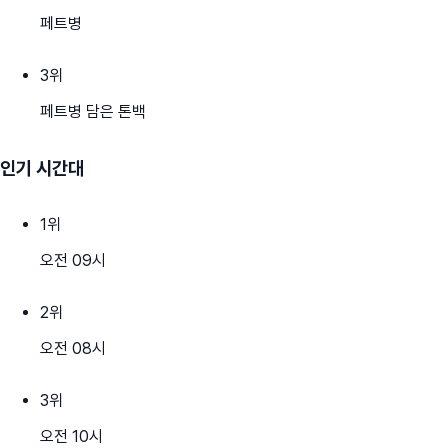
페트병
3
위
페트병 담은 톤백
인기 시간대
1
위
오전 09시
2
위
오전 08시
3
위
오전 10시