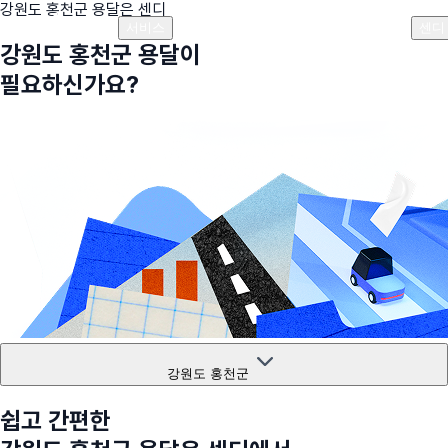
강원도 홍천군
용달은 센디
플랜안내
비용안내
비용계산기
고객센터
서비스
센디
강원도 홍천군
용달이
필요하신가요?
강원도 홍천군
쉽고 간편한