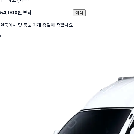
1톤 카고 (기본)
54,000
원 부터
예약
원룸이사 및 중고 거래 용달에 적합해요