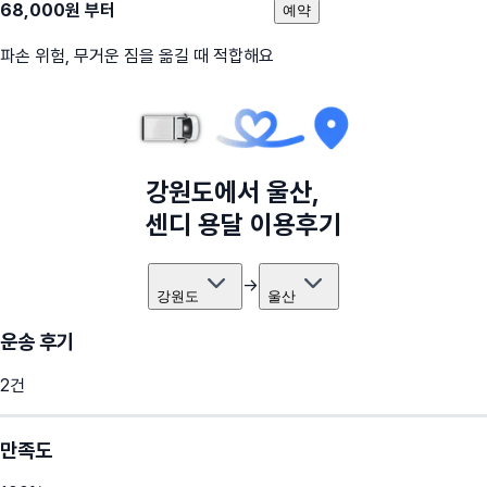
68,000
원 부터
예약
파손 위험, 무거운 짐을 옮길 때 적합해요
강원도
에서
울산
,
센디 용달 이용후기
→
강원도
울산
운송 후기
2
건
만족도