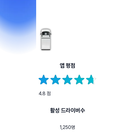
앱 평점
4.8 점
활성 드라이버수
1,250명