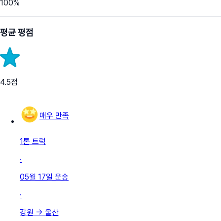
100
%
평균 평점
4.5
점
매우 만족
1톤 트럭
·
05월 17일
운송
·
강원
→
울산