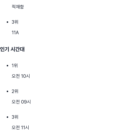
적재함
3
위
11A
인기 시간대
1
위
오전 10시
2
위
오전 09시
3
위
오전 11시