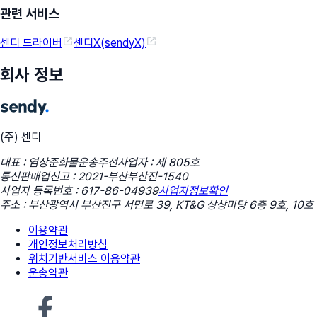
관련 서비스
센디 드라이버
센디X(sendyX)
회사 정보
(주) 센디
대표 : 염상준
화물운송주선사업자 : 제 805호
통신판매업신고 : 2021-부산부산진-1540
사업자 등록번호 : 617-86-04939
사업자정보확인
주소 : 부산광역시 부산진구 서면로 39, KT&G 상상마당 6층 9호, 10호
이용약관
개인정보처리방침
위치기반서비스 이용약관
운송약관