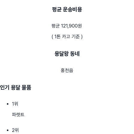
평균 운송비용
평균 121,900원
( 1톤 카고 기준 )
용달왕 동네
홍천읍
인기 용달 물품
1
위
파렛트
2
위