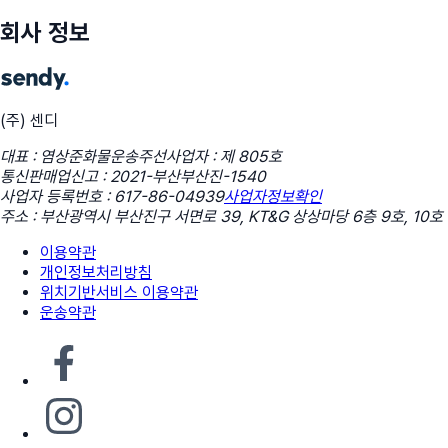
회사 정보
(주) 센디
대표 : 염상준
화물운송주선사업자 : 제 805호
통신판매업신고 : 2021-부산부산진-1540
사업자 등록번호 : 617-86-04939
사업자정보확인
주소 : 부산광역시 부산진구 서면로 39, KT&G 상상마당 6층 9호, 10호
이용약관
개인정보처리방침
위치기반서비스 이용약관
운송약관