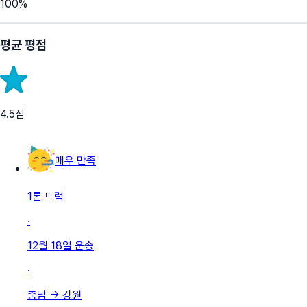
100
%
평균 평점
4.5
점
매우 만족
1톤 트럭
·
12월 18일
운송
·
충남
→
강원