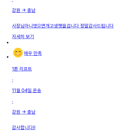
강원
→
충남
사장님아니엿으면개고생햇을겁니다 정말감사드립니다
자세히 보기
매우 만족
1톤 리프트
·
11월 04일
운송
·
강원
→
충남
감사합니다!!