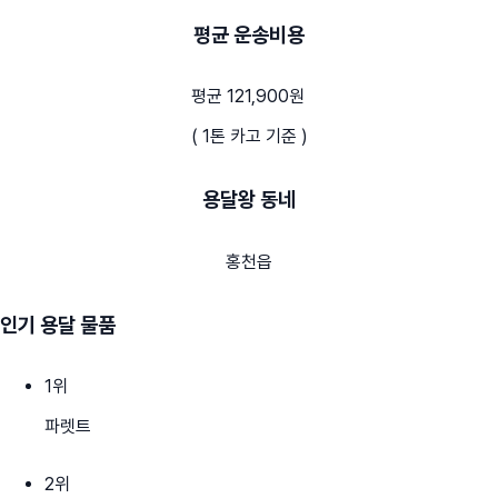
평균 운송비용
평균 121,900원
( 1톤 카고 기준 )
용달왕 동네
홍천읍
인기 용달 물품
1
위
파렛트
2
위