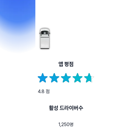
앱 평점
4.8 점
활성 드라이버수
1,250명