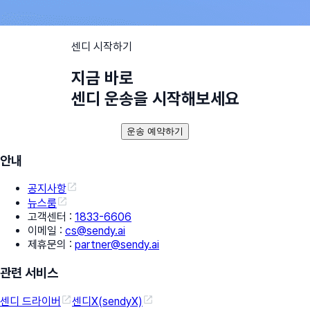
센디 시작하기
지금 바로
센디 운송을 시작해보세요
운송 예약하기
안내
공지사항
뉴스룸
고객센터
:
1833-6606
이메일
:
cs@sendy.ai
제휴문의
:
partner@sendy.ai
관련 서비스
센디 드라이버
센디X(sendyX)