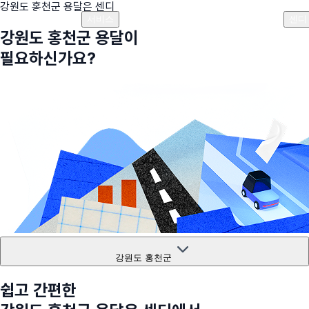
강원도 홍천군
용달은 센디
플랜안내
비용안내
비용계산기
고객센터
서비스
센디
강원도 홍천군
용달이
필요하신가요?
강원도 홍천군
쉽고 간편한