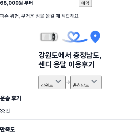
68,000
원 부터
예약
파손 위험, 무거운 짐을 옮길 때 적합해요
강원도
에서
충청남도
,
센디 용달 이용후기
→
강원도
충청남도
운송 후기
33
건
만족도