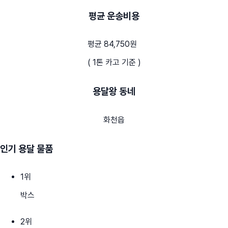
평균 운송비용
평균 84,750원
( 1톤 카고 기준 )
용달왕 동네
화천읍
인기 용달 물품
1
위
박스
2
위