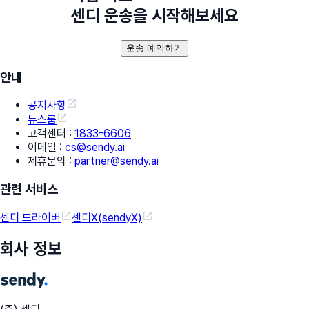
센디 운송을 시작해보세요
운송 예약하기
안내
공지사항
뉴스룸
고객센터
:
1833-6606
이메일
:
cs@sendy.ai
제휴문의
:
partner@sendy.ai
관련 서비스
센디 드라이버
센디X(sendyX)
회사 정보