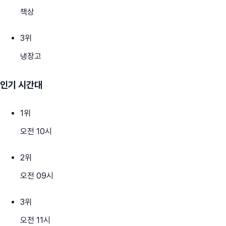
책상
3
위
냉장고
인기 시간대
1
위
오전 10시
2
위
오전 09시
3
위
오전 11시