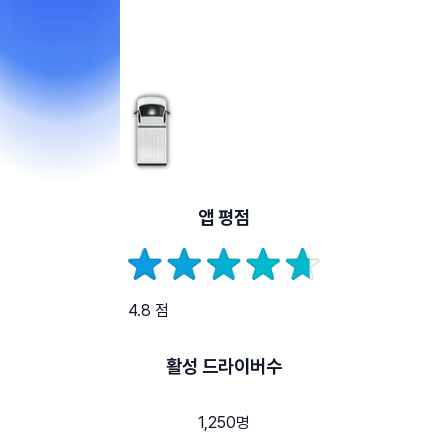
앱 평점
4.8 점
활성 드라이버수
1,250명