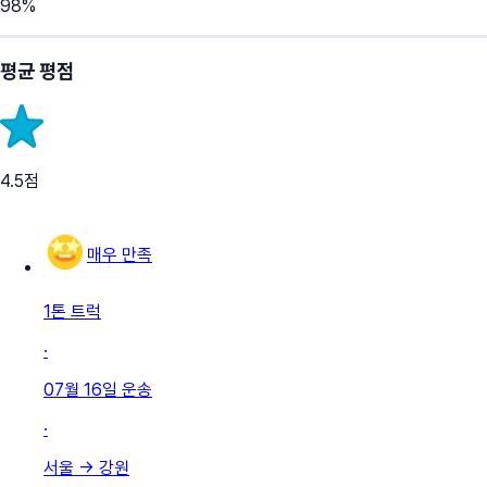
98
%
평균 평점
4.5
점
매우 만족
1톤 트럭
·
07월 16일
운송
·
서울
→
강원