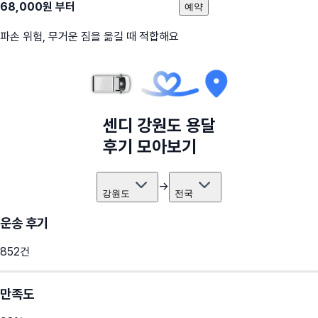
68,000
원 부터
예약
파손 위험, 무거운 짐을 옮길 때 적합해요
센디
강원도
용달
후기 모아보기
→
강원도
전국
운송 후기
852
건
만족도