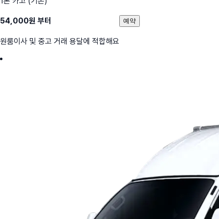
1톤 카고 (기본)
54,000
원 부터
예약
원룸이사 및 중고 거래 용달에 적합해요