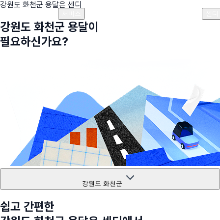
강원도 화천군
용달은 센디
플랜안내
비용안내
비용계산기
고객센터
서비스
센디
강원도 화천군
용달이
필요하신가요?
강원도 화천군
쉽고 간편한