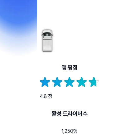
앱 평점
4.8 점
활성 드라이버수
1,250명