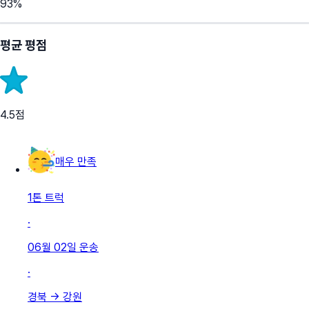
93
%
평균 평점
4.5
점
매우 만족
1톤 트럭
·
06월 02일
운송
·
경북
→
강원