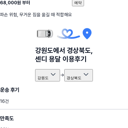
68,000
원 부터
예약
파손 위험, 무거운 짐을 옮길 때 적합해요
강원도
에서
경상북도
,
센디 용달 이용후기
→
강원도
경상북도
운송 후기
16
건
만족도