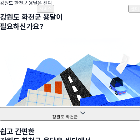
강원도 화천군
용달은 센디
플랜안내
비용안내
비용계산기
고객센터
서비스
센디
강원도 화천군
용달이
필요하신가요?
강원도 화천군
쉽고 간편한