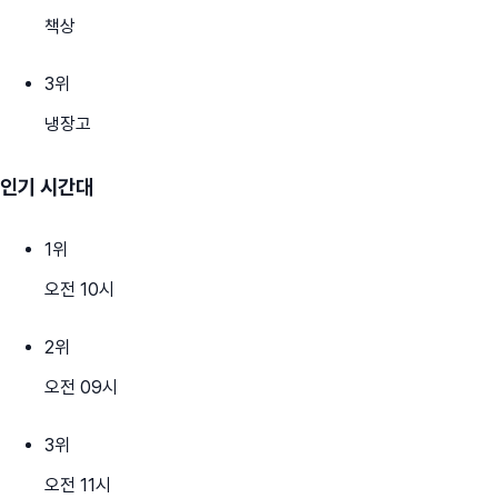
책상
3
위
냉장고
인기 시간대
1
위
오전 10시
2
위
오전 09시
3
위
오전 11시