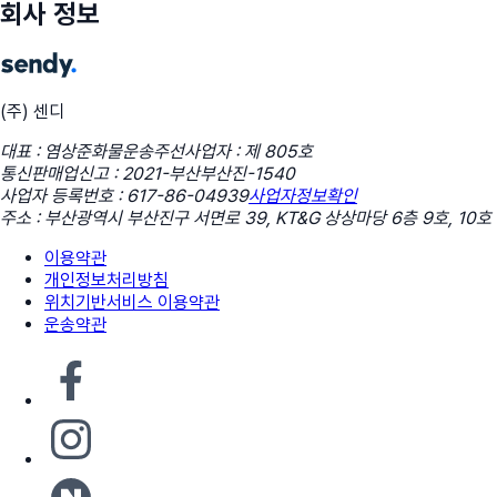
회사 정보
(주) 센디
대표 : 염상준
화물운송주선사업자 : 제 805호
통신판매업신고 : 2021-부산부산진-1540
사업자 등록번호 : 617-86-04939
사업자정보확인
주소 : 부산광역시 부산진구 서면로 39, KT&G 상상마당 6층 9호, 10호
이용약관
개인정보처리방침
위치기반서비스 이용약관
운송약관