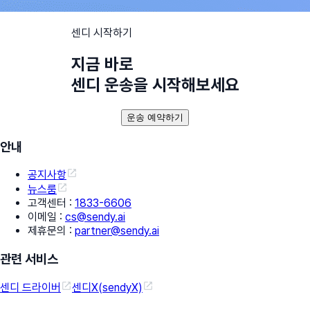
센디 시작하기
지금 바로
센디 운송을 시작해보세요
운송 예약하기
안내
공지사항
뉴스룸
고객센터
:
1833-6606
이메일
:
cs@sendy.ai
제휴문의
:
partner@sendy.ai
관련 서비스
센디 드라이버
센디X(sendyX)