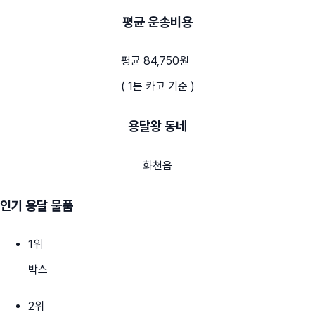
평균 운송비용
평균 84,750원
( 1톤 카고 기준 )
용달왕 동네
화천읍
인기 용달 물품
1
위
박스
2
위