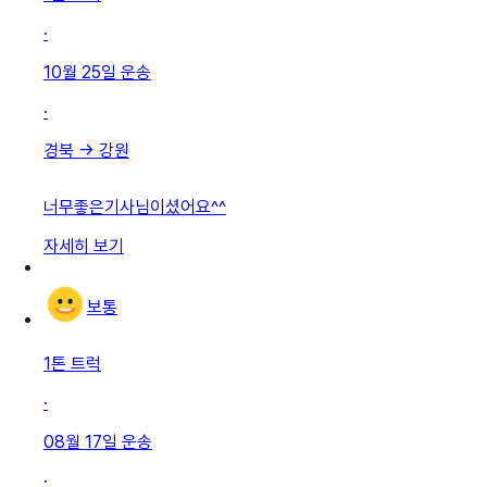
·
10월 25일
운송
·
경북
→
강원
너무좋은기사님이셨어요^^
자세히 보기
보통
1톤 트럭
·
08월 17일
운송
·