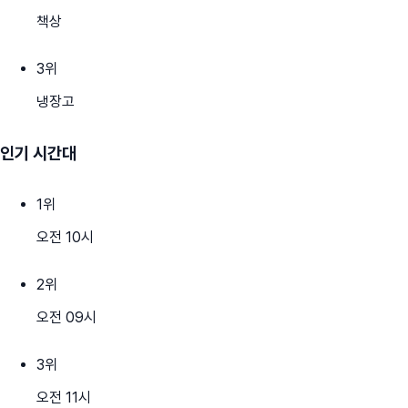
책상
3
위
냉장고
인기 시간대
1
위
오전 10시
2
위
오전 09시
3
위
오전 11시