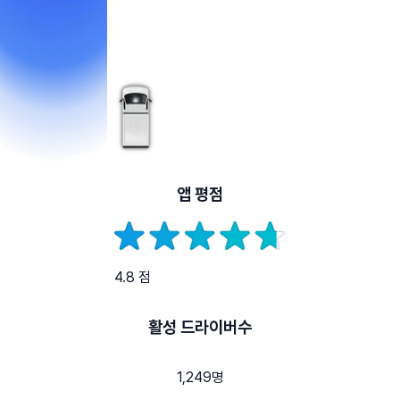
앱 평점
4.8 점
활성 드라이버수
1,249명