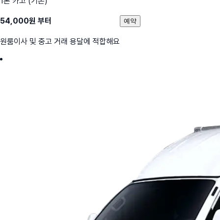
1톤 카고 (기본)
54,000
원 부터
예약
원룸이사 및 중고 거래 용달에 적합해요