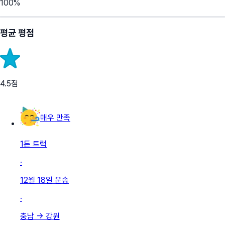
100
%
평균 평점
4.5
점
매우 만족
1톤 트럭
·
12월 18일
운송
·
충남
→
강원