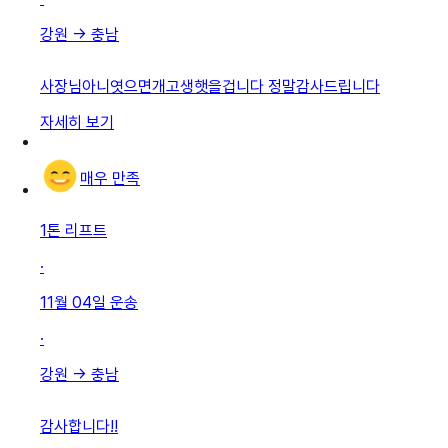
강원
→
충남
사장님아니엿으면개고생햇을겁니다 정말감사드립니다
자세히 보기
매우 만족
1톤 리프트
·
11월 04일
운송
·
강원
→
충남
감사합니다!!