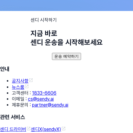
센디 시작하기
지금 바로
센디 운송을 시작해보세요
운송 예약하기
안내
공지사항
뉴스룸
고객센터
:
1833-6606
이메일
:
cs@sendy.ai
제휴문의
:
partner@sendy.ai
관련 서비스
센디 드라이버
센디X(sendyX)