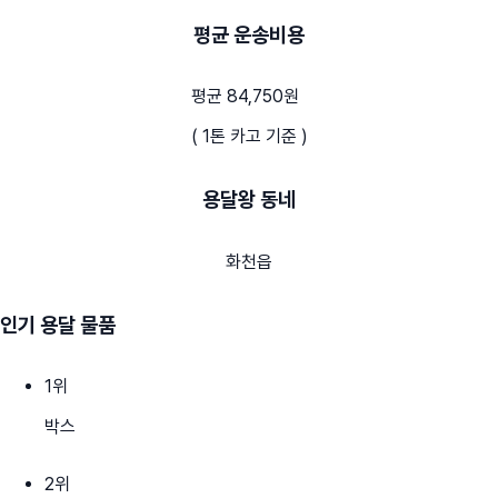
평균 운송비용
평균 84,750원
( 1톤 카고 기준 )
용달왕 동네
화천읍
인기 용달 물품
1
위
박스
2
위