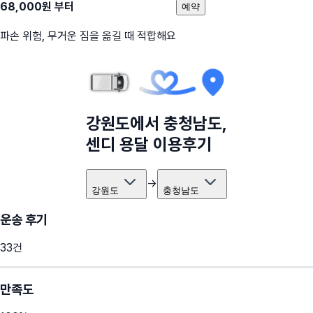
68,000
원 부터
예약
파손 위험, 무거운 짐을 옮길 때 적합해요
강원도
에서
충청남도
,
센디 용달 이용후기
→
강원도
충청남도
운송 후기
33
건
만족도