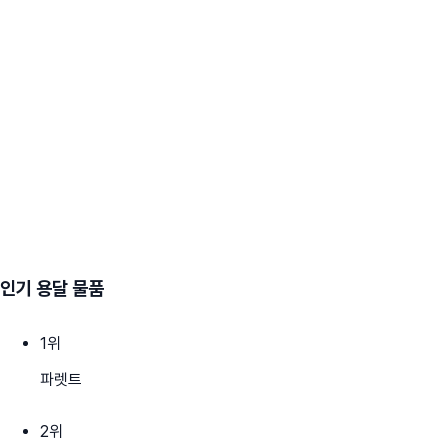
인기 용달 물품
1
위
파렛트
2
위