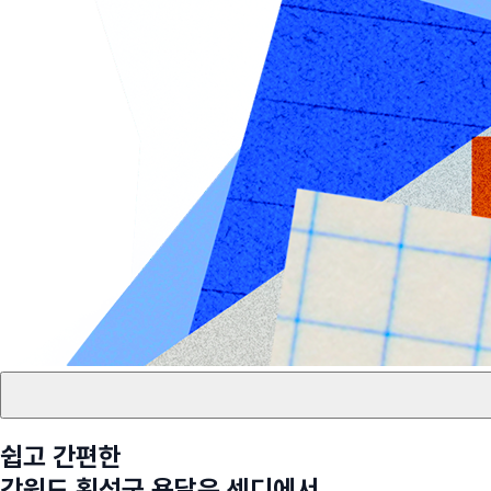
쉽고 간편한
강원도 횡성군
용달은 센디에서