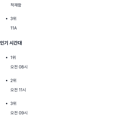
적재함
3
위
11A
인기 시간대
1
위
오전 08시
2
위
오전 11시
3
위
오전 09시