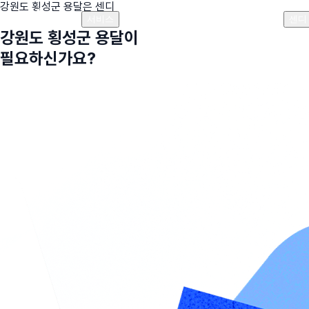
강원도 횡성군
용달은 센디
플랜안내
비용안내
비용계산기
고객센터
서비스
센디
강원도 횡성군
용달이
필요하신가요?