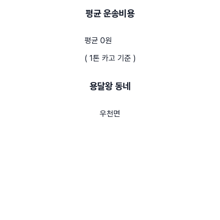
평균 운송비용
평균 0원
( 1톤 카고 기준 )
용달왕 동네
우천면