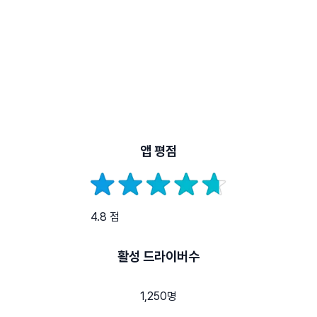
앱 평점
4.8 점
활성 드라이버수
1,250명