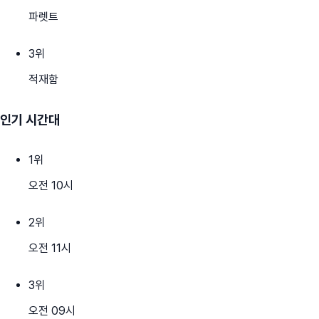
파렛트
3
위
적재함
인기 시간대
1
위
오전 10시
2
위
오전 11시
3
위
오전 09시