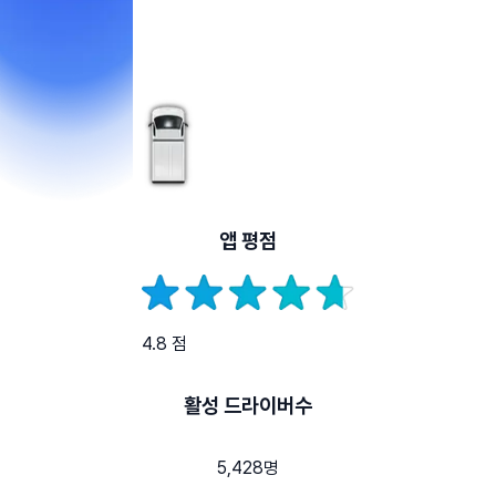
앱 평점
4.8 점
활성 드라이버수
5,428명