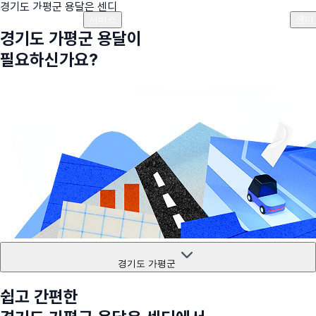
경기도 가평군
용달은 센디
플랜안내
비용안내
비용계산기
고객센터
서비스
센디
경기도 가평군
용달이
필요하신가요?
경기도 가평군
쉽고 간편한