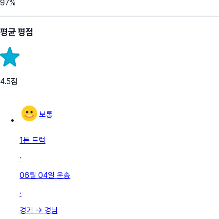
97
%
평균 평점
4.5
점
보통
1톤 트럭
·
06월 04일
운송
·
경기
→
경남