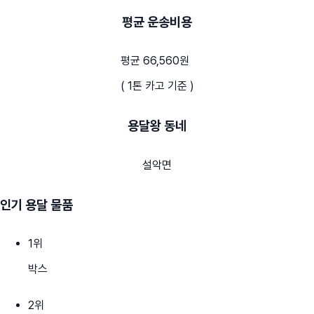
평균 운송비용
평균 66,560원
( 1톤 카고 기준 )
용달왕 동네
설악면
인기 용달 물품
1
위
박스
2
위