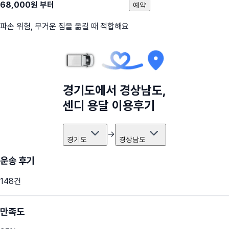
68,000
원 부터
예약
파손 위험, 무거운 짐을 옮길 때 적합해요
경기도
에서
경상남도
,
센디 용달 이용후기
→
경기도
경상남도
운송 후기
148
건
만족도