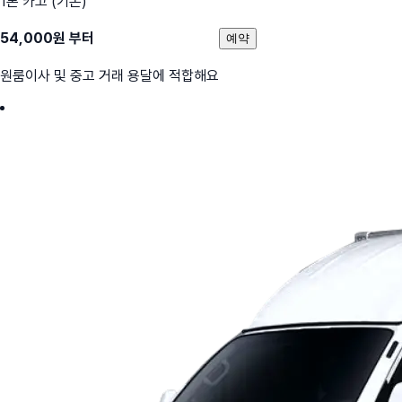
1톤 카고 (기본)
54,000
원 부터
예약
원룸이사 및 중고 거래 용달에 적합해요