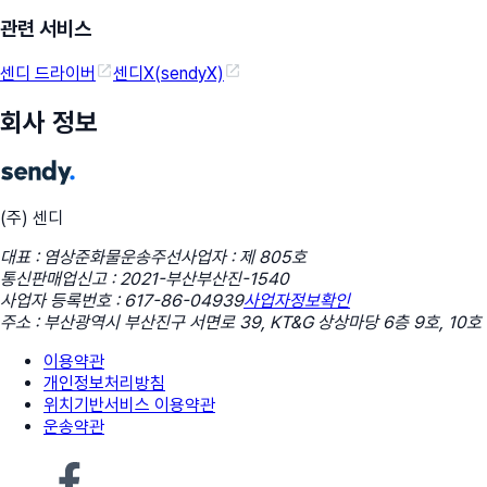
관련 서비스
센디 드라이버
센디X(sendyX)
회사 정보
(주) 센디
대표 : 염상준
화물운송주선사업자 : 제 805호
통신판매업신고 : 2021-부산부산진-1540
사업자 등록번호 : 617-86-04939
사업자정보확인
주소 : 부산광역시 부산진구 서면로 39, KT&G 상상마당 6층 9호, 10호
이용약관
개인정보처리방침
위치기반서비스 이용약관
운송약관