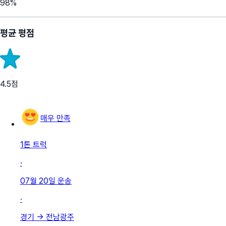
98
%
평균 평점
4.5
점
매우 만족
1톤 트럭
·
07월 20일
운송
·
경기
→
전남광주