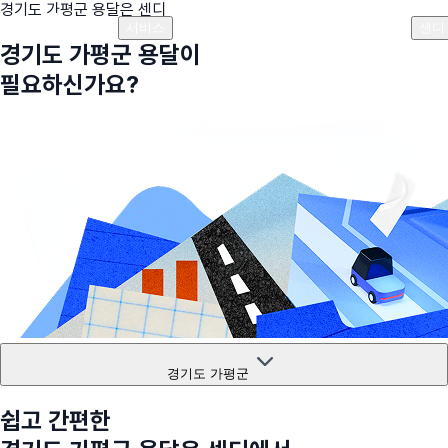
경기도 가평군
용달은 센디
플랜안내
비용안내
비용계산기
고객센터
서비스
센디
경기도 가평군
용달이
필요하신가요?
경기도 가평군
쉽고 간편한