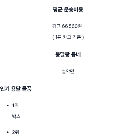
평균 운송비용
평균 66,560원
( 1톤 카고 기준 )
용달왕 동네
설악면
인기 용달 물품
1
위
박스
2
위