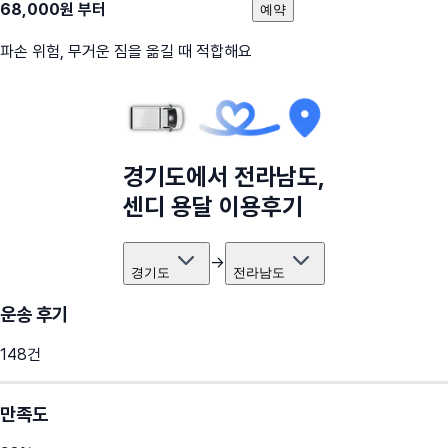
68,000
원 부터
예약
파손 위험, 무거운 짐을 옮길 때 적합해요
경기도
에서
전라남도
,
센디 용달 이용후기
→
경기도
전라남도
운송 후기
148
건
만족도