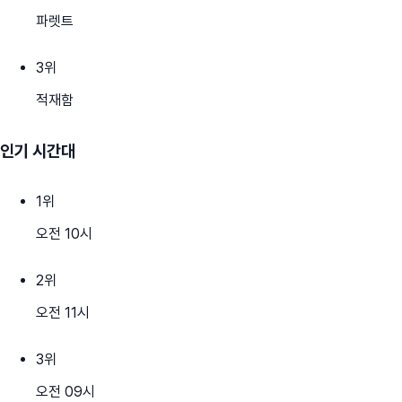
파렛트
3
위
적재함
인기 시간대
1
위
오전 10시
2
위
오전 11시
3
위
오전 09시