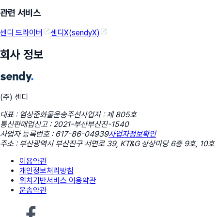
관련 서비스
센디 드라이버
센디X(sendyX)
회사 정보
(주) 센디
대표 : 염상준
화물운송주선사업자 : 제 805호
통신판매업신고 : 2021-부산부산진-1540
사업자 등록번호 : 617-86-04939
사업자정보확인
주소 : 부산광역시 부산진구 서면로 39, KT&G 상상마당 6층 9호, 10호
이용약관
개인정보처리방침
위치기반서비스 이용약관
운송약관