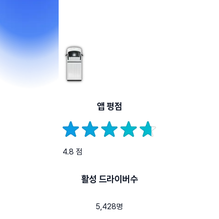
앱 평점
4.8 점
활성 드라이버수
5,428명