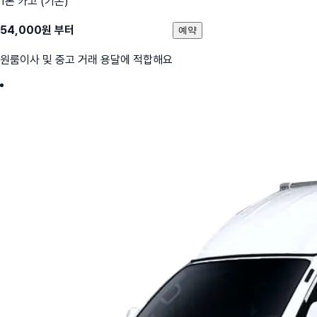
1톤 카고 (기본)
54,000
원 부터
예약
원룸이사 및 중고 거래 용달에 적합해요