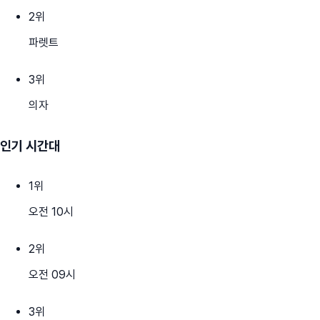
2
위
파렛트
3
위
의자
인기 시간대
1
위
오전 10시
2
위
오전 09시
3
위