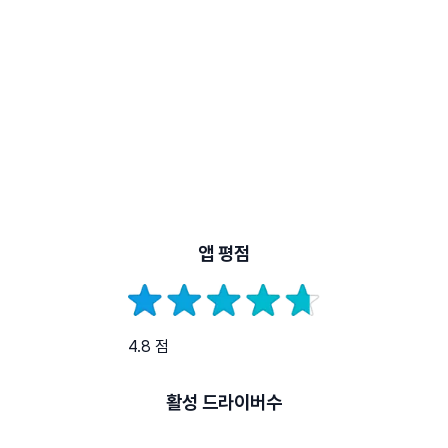
앱 평점
4.8 점
활성 드라이버수