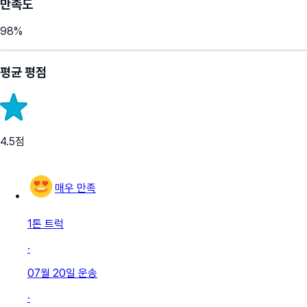
만족도
98
%
평균 평점
4.5
점
매우 만족
1톤 트럭
·
07월 20일
운송
·