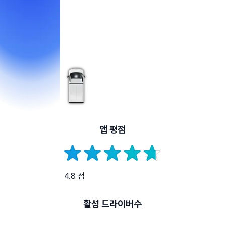
앱 평점
4.8 점
활성 드라이버수