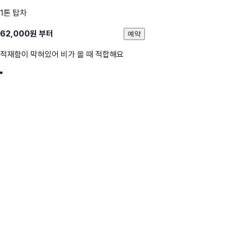
1톤 탑차
62,000
원 부터
예약
적재함이 막혀있어 비가 올 때 적합해요