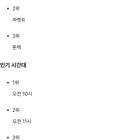
2
위
파렛트
3
위
톤백
인기 시간대
1
위
오전 10시
2
위
오전 11시
3
위