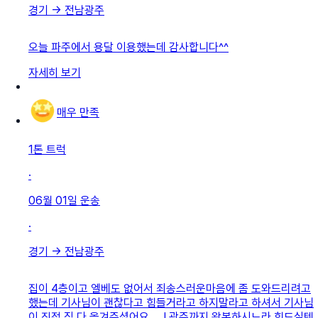
경기
→
전남광주
오늘 파주에서 용달 이용했는데 감사합니다^^
자세히 보기
매우 만족
1톤 트럭
·
06월 01일
운송
·
경기
→
전남광주
집이 4층이고 엘베도 없어서 죄송스러운마음에 좀 도와드리려고
했는데 기사님이 괜찮다고 힘들거라고 하지말라고 하셔서 기사님
이 직접 짐 다 옮겨주셨어요 ,,, ! 광주까지 왕복하시느라 힘드실텐