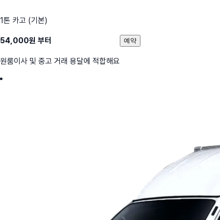
1톤 카고 (기본)
54,000
원 부터
예약
원룸이사 및 중고 거래 용달에 적합해요