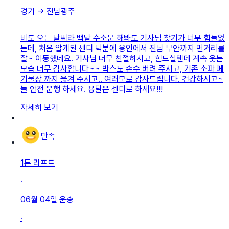
경기
→
전남광주
비도 오는 날씨라 백날 수소문 해봐도 기사님 찾기가 너무 힘들었
는데, 처음 알게된 센디 덕분에 용인에서 전남 무안까지 먼거리를
잘~ 이동했네요. 기사님 너무 친절하시고, 힘드실텐데 계속 웃는
모습 너무 감사합니다~~ 박스도 손수 버려 주시고, 기존 소파 폐
기물장 까지 옮겨 주시고.. 여러모로 감사드립니다. 건강하시고~
늘 안전 운행 하세요. 용달은 센디로 하세요!!!
자세히 보기
만족
1톤 리프트
·
06월 04일
운송
·