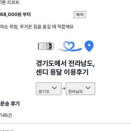
1톤 리프트
68,000
원 부터
예약
파손 위험, 무거운 짐을 옮길 때 적합해요
경기도
에서
전라남도
,
센디 용달 이용후기
→
경기도
전라남도
운송 후기
148
건