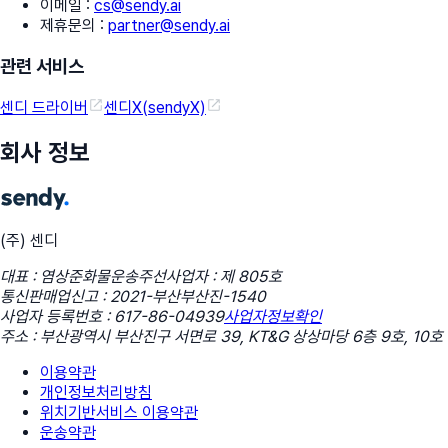
이메일
:
cs@sendy.ai
제휴문의
:
partner@sendy.ai
관련 서비스
센디 드라이버
센디X(sendyX)
회사 정보
(주) 센디
대표 : 염상준
화물운송주선사업자 : 제 805호
통신판매업신고 : 2021-부산부산진-1540
사업자 등록번호 : 617-86-04939
사업자정보확인
주소 : 부산광역시 부산진구 서면로 39, KT&G 상상마당 6층 9호, 10호
이용약관
개인정보처리방침
위치기반서비스 이용약관
운송약관