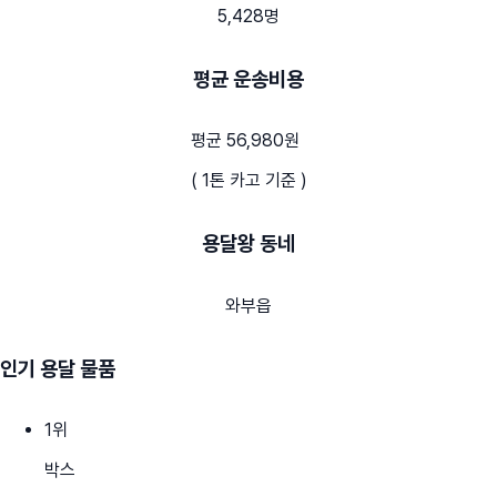
5,428명
평균 운송비용
평균 56,980원
( 1톤 카고 기준 )
용달왕 동네
와부읍
인기 용달 물품
1
위
박스