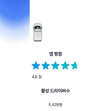
앱 평점
4.8 점
활성 드라이버수
5,428명