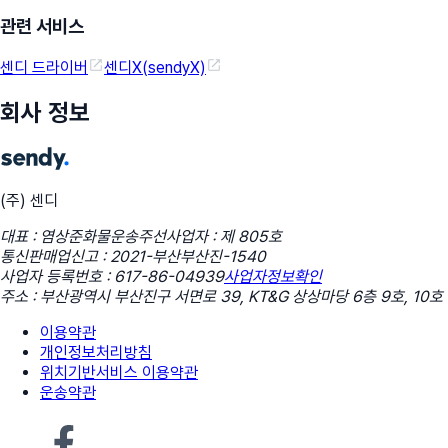
관련 서비스
센디 드라이버
센디X(sendyX)
회사 정보
(주) 센디
대표 : 염상준
화물운송주선사업자 : 제 805호
통신판매업신고 : 2021-부산부산진-1540
사업자 등록번호 : 617-86-04939
사업자정보확인
주소 : 부산광역시 부산진구 서면로 39, KT&G 상상마당 6층 9호, 10호
이용약관
개인정보처리방침
위치기반서비스 이용약관
운송약관