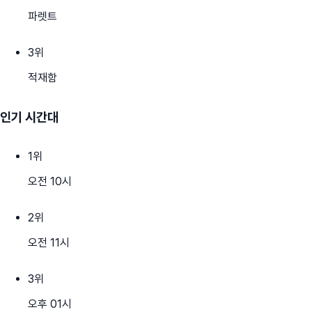
파렛트
3
위
적재함
인기 시간대
1
위
오전 10시
2
위
오전 11시
3
위
오후 01시