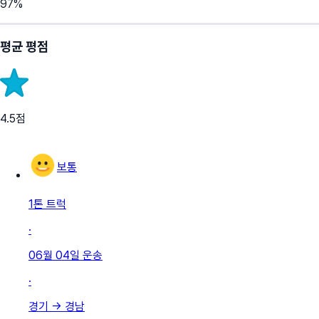
97
%
평균 평점
4.5
점
보통
1톤 트럭
·
06월 04일
운송
·
경기
→
경남