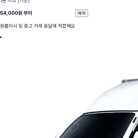
1톤 카고 (기본)
54,000
원 부터
예약
원룸이사 및 중고 거래 용달에 적합해요