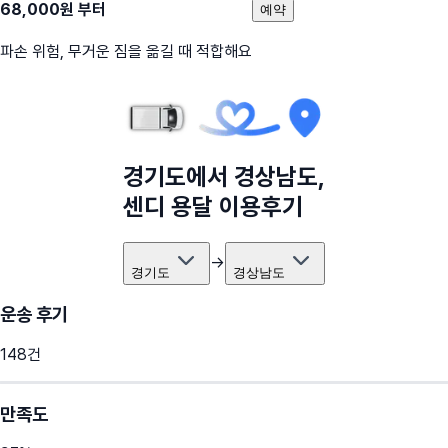
68,000
원 부터
예약
파손 위험, 무거운 짐을 옮길 때 적합해요
경기도
에서
경상남도
,
센디 용달 이용후기
→
경기도
경상남도
운송 후기
148
건
만족도