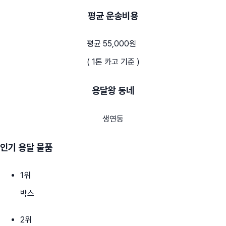
평균 운송비용
평균 55,000원
( 1톤 카고 기준 )
용달왕 동네
생연동
인기 용달 물품
1
위
박스
2
위