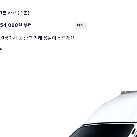
1톤 카고 (기본)
54,000
원 부터
예약
원룸이사 및 중고 거래 용달에 적합해요