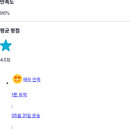
만족도
96
%
평균 평점
4.5
점
매우 만족
1톤 트럭
·
05월 31일
운송
·