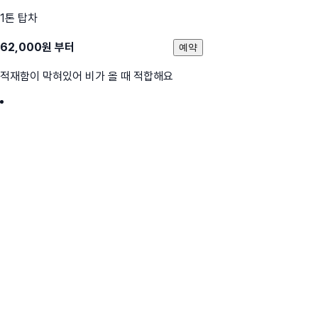
1톤 탑차
62,000
원 부터
예약
적재함이 막혀있어 비가 올 때 적합해요