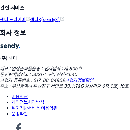
관련 서비스
센디 드라이버
센디X(sendyX)
회사 정보
(주) 센디
대표 : 염상준
화물운송주선사업자 : 제 805호
통신판매업신고 : 2021-부산부산진-1540
사업자 등록번호 : 617-86-04939
사업자정보확인
주소 : 부산광역시 부산진구 서면로 39, KT&G 상상마당 6층 9호, 10호
이용약관
개인정보처리방침
위치기반서비스 이용약관
운송약관