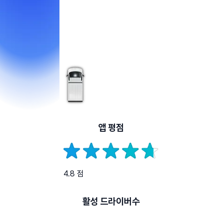
앱 평점
4.8 점
활성 드라이버수