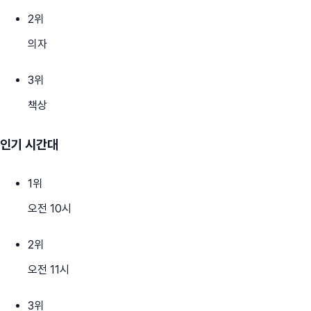
2
위
의자
3
위
책상
인기 시간대
1
위
오전 10시
2
위
오전 11시
3
위