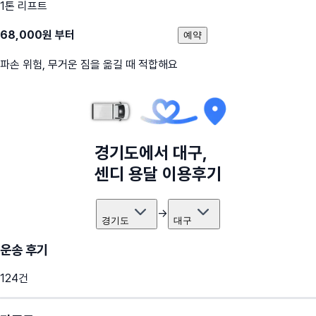
1톤 리프트
68,000
원 부터
예약
파손 위험, 무거운 짐을 옮길 때 적합해요
경기도
에서
대구
,
센디 용달 이용후기
→
경기도
대구
운송 후기
124
건