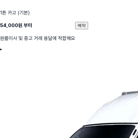
1톤 카고 (기본)
54,000
원 부터
예약
원룸이사 및 중고 거래 용달에 적합해요