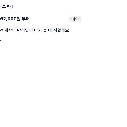
1톤 탑차
62,000
원 부터
예약
적재함이 막혀있어 비가 올 때 적합해요