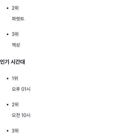
2
위
파렛트
3
위
책상
인기 시간대
1
위
오후 01시
2
위
오전 10시
3
위