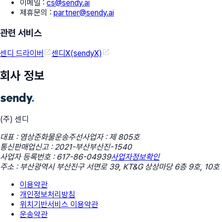
이메일
:
cs@sendy.ai
제휴문의
:
partner@sendy.ai
관련 서비스
센디 드라이버
센디X(sendyX)
회사 정보
(주) 센디
대표 : 염상준
화물운송주선사업자 : 제 805호
통신판매업신고 : 2021-부산부산진-1540
사업자 등록번호 : 617-86-04939
사업자정보확인
주소 : 부산광역시 부산진구 서면로 39, KT&G 상상마당 6층 9호, 10호
이용약관
개인정보처리방침
위치기반서비스 이용약관
운송약관