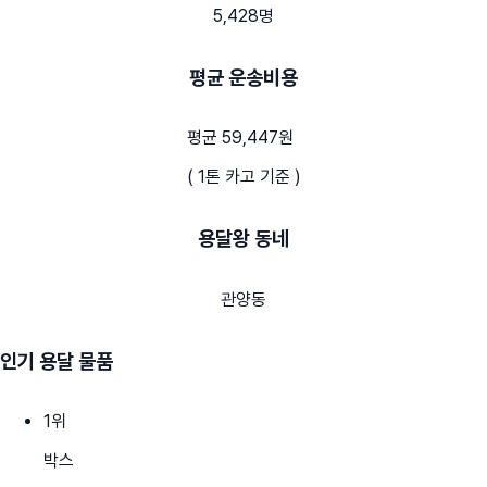
5,428명
평균 운송비용
평균 59,447원
( 1톤 카고 기준 )
용달왕 동네
관양동
인기 용달 물품
1
위
박스