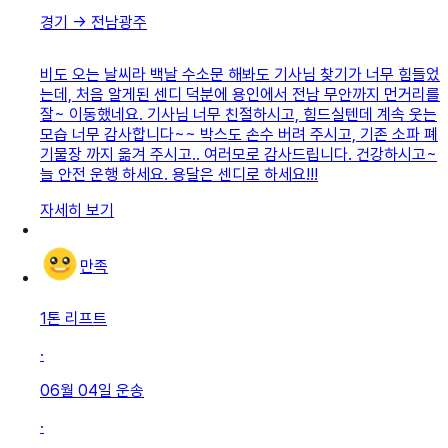
경기
→
전남광주
비도 오는 날씨라 백날 수소문 해봐도 기사님 찾기가 너무 힘들었
는데, 처음 알게된 센디 덕분에 용인에서 전남 무안까지 먼거리를
잘~ 이동했네요. 기사님 너무 친절하시고, 힘드실텐데 계속 웃는
모습 너무 감사합니다~~ 박스도 손수 버려 주시고, 기존 소파 폐
기물장 까지 옮겨 주시고.. 여러모로 감사드립니다. 건강하시고~
늘 안전 운행 하세요. 용달은 센디로 하세요!!!
자세히 보기
만족
1톤 리프트
·
06월 04일
운송
·