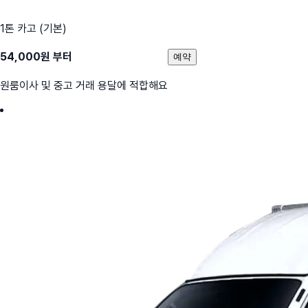
1톤 카고 (기본)
54,000
원 부터
예약
원룸이사 및 중고 거래 용달에 적합해요