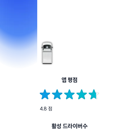
앱 평점
4.8 점
활성 드라이버수