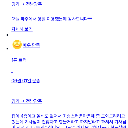
경기
→
전남광주
오늘 파주에서 용달 이용했는데 감사합니다^^
자세히 보기
매우 만족
1톤 트럭
·
06월 01일
운송
·
경기
→
전남광주
집이 4층이고 엘베도 없어서 죄송스러운마음에 좀 도와드리려고
했는데 기사님이 괜찮다고 힘들거라고 하지말라고 하셔서 기사님
이 직접 짐 다 옮겨주셨어요 ,,, ! 광주까지 왕복하시느라 힘드실텐