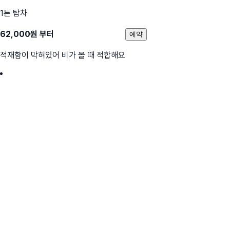
1톤 탑차
62,000
원 부터
예약
적재함이 막혀있어 비가 올 때 적합해요