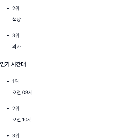
2
위
책상
3
위
의자
인기 시간대
1
위
오전 08시
2
위
오전 10시
3
위