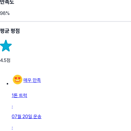
만족도
98
%
평균 평점
4.5
점
매우 만족
1톤 트럭
·
07월 20일
운송
·