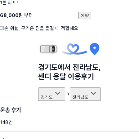
1톤 리프트
68,000
원 부터
예약
파손 위험, 무거운 짐을 옮길 때 적합해요
경기도
에서
전라남도
,
센디 용달 이용후기
→
경기도
전라남도
운송 후기
148
건