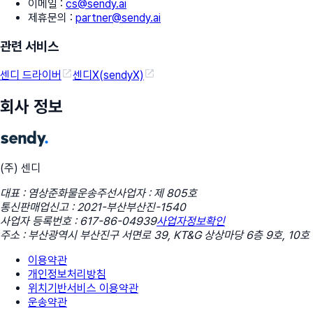
이메일
:
cs@sendy.ai
제휴문의
:
partner@sendy.ai
관련 서비스
센디 드라이버
센디X(sendyX)
회사 정보
(주) 센디
대표 : 염상준
화물운송주선사업자 : 제 805호
통신판매업신고 : 2021-부산부산진-1540
사업자 등록번호 : 617-86-04939
사업자정보확인
주소 : 부산광역시 부산진구 서면로 39, KT&G 상상마당 6층 9호, 10호
이용약관
개인정보처리방침
위치기반서비스 이용약관
운송약관