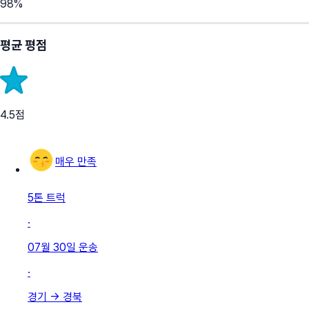
98
%
평균 평점
4.5
점
매우 만족
5톤 트럭
·
07월 30일
운송
·
경기
→
경북