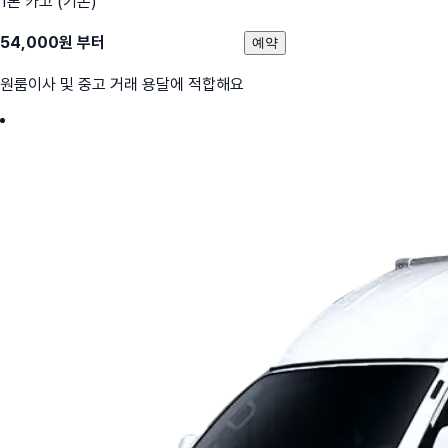
1톤 카고 (기본)
54,000
원 부터
예약
원룸이사 및 중고 거래 용달에 적합해요