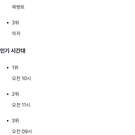
파렛트
3
위
의자
인기 시간대
1
위
오전 10시
2
위
오전 11시
3
위
오전 09시