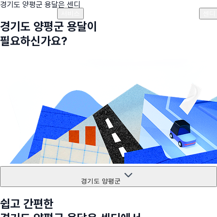
경기도 양평군
용달은 센디
플랜안내
비용안내
비용계산기
고객센터
서비스
센디
경기도 양평군
용달이
필요하신가요?
경기도 양평군
쉽고 간편한