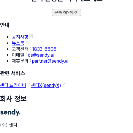
운송 예약하기
안내
공지사항
뉴스룸
고객센터
:
1833-6606
이메일
:
cs@sendy.ai
제휴문의
:
partner@sendy.ai
관련 서비스
센디 드라이버
센디X(sendyX)
회사 정보
(주) 센디