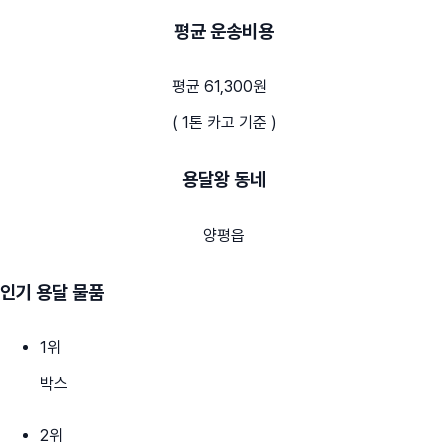
평균 운송비용
평균 61,300원
( 1톤 카고 기준 )
용달왕 동네
양평읍
인기 용달 물품
1
위
박스
2
위