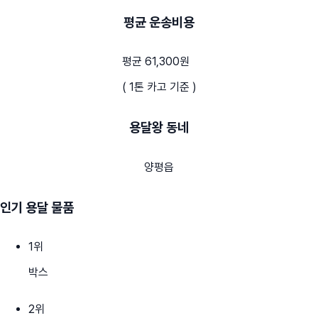
평균 운송비용
평균 61,300원
( 1톤 카고 기준 )
용달왕 동네
양평읍
인기 용달 물품
1
위
박스
2
위