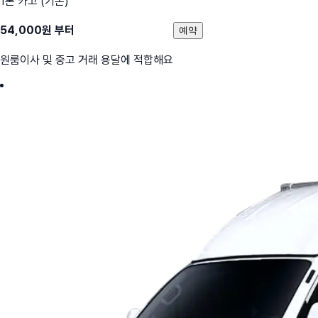
1톤 카고 (기본)
54,000
원 부터
예약
원룸이사 및 중고 거래 용달에 적합해요