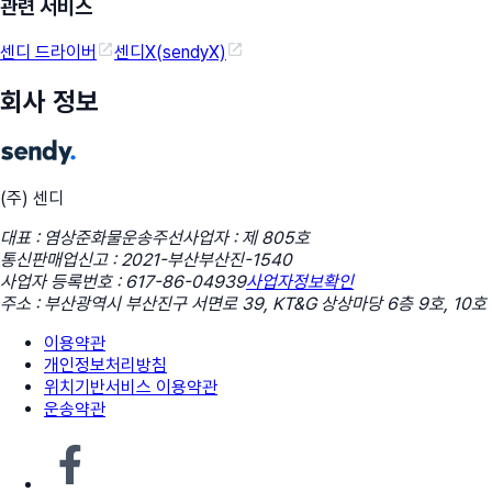
관련 서비스
센디 드라이버
센디X(sendyX)
회사 정보
(주) 센디
대표 : 염상준
화물운송주선사업자 : 제 805호
통신판매업신고 : 2021-부산부산진-1540
사업자 등록번호 : 617-86-04939
사업자정보확인
주소 : 부산광역시 부산진구 서면로 39, KT&G 상상마당 6층 9호, 10호
이용약관
개인정보처리방침
위치기반서비스 이용약관
운송약관