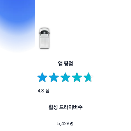
앱 평점
4.8 점
활성 드라이버수
5,428명