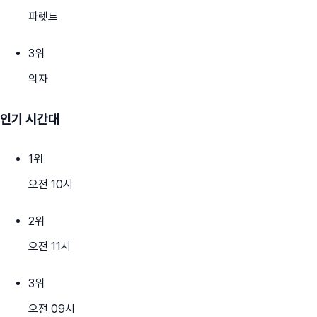
파렛트
3
위
의자
인기 시간대
1
위
오전 10시
2
위
오전 11시
3
위
오전 09시