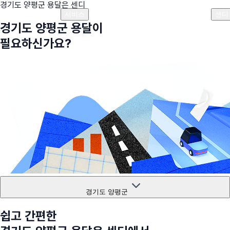
경기도 양평군
용달은 센디
플랜안내
비용안내
비용계산기
고객센터
서비스
센디
경기도 양평군
용달이
필요하신가요?
경기도 양평군
쉽고 간편한