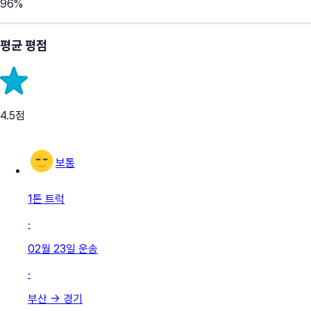
96
%
평균 평점
4.5
점
보통
1톤 트럭
·
02월 23일
운송
·
부산
→
경기