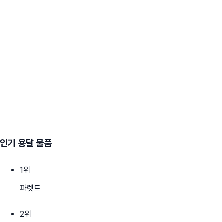
인기 용달 물품
1
위
파렛트
2
위