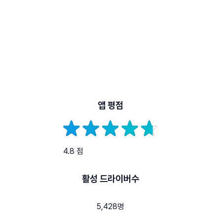
앱 평점
4.8 점
활성 드라이버수
5,428명