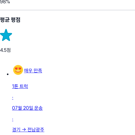
98
%
평균 평점
4.5
점
매우 만족
1톤 트럭
·
07월 20일
운송
·
경기
→
전남광주