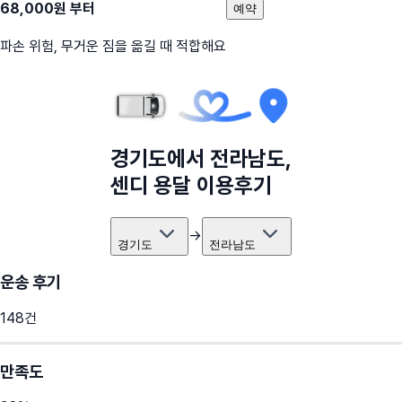
68,000
원 부터
예약
파손 위험, 무거운 짐을 옮길 때 적합해요
경기도
에서
전라남도
,
센디 용달 이용후기
→
경기도
전라남도
운송 후기
148
건
만족도