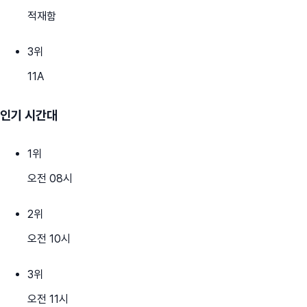
적재함
3
위
11A
인기 시간대
1
위
오전 08시
2
위
오전 10시
3
위
오전 11시