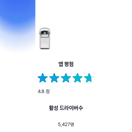
앱 평점
4.8 점
활성 드라이버수
5,427명