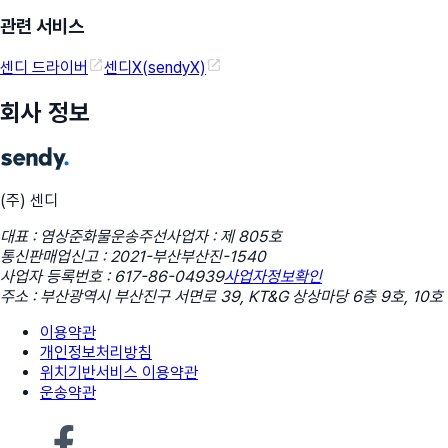
관련 서비스
센디 드라이버
센디X(sendyX)
회사 정보
(주) 센디
대표 : 염상준
화물운송주선사업자 : 제 805호
통신판매업신고 : 2021-부산부산진-1540
사업자 등록번호 : 617-86-04939
사업자정보확인
주소 : 부산광역시 부산진구 서면로 39, KT&G 상상마당 6층 9호, 10호
이용약관
개인정보처리방침
위치기반서비스 이용약관
운송약관