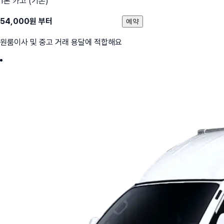
1톤 카고 (기본)
54,000
원 부터
예약
원룸이사 및 중고 거래 용달에 적합해요