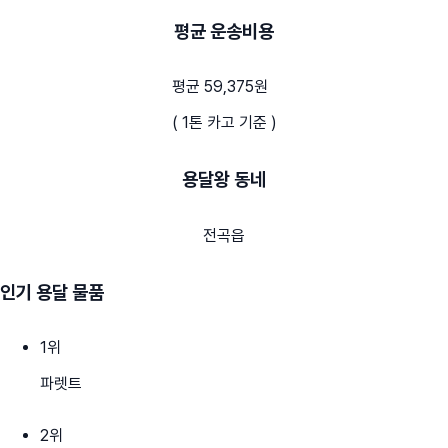
평균 운송비용
평균 59,375원
( 1톤 카고 기준 )
용달왕 동네
전곡읍
인기 용달 물품
1
위
파렛트
2
위