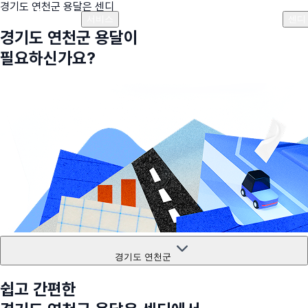
경기도 연천군
용달은 센디
플랜안내
비용안내
비용계산기
고객센터
서비스
센디
경기도 연천군
용달이
필요하신가요?
경기도 연천군
쉽고 간편한