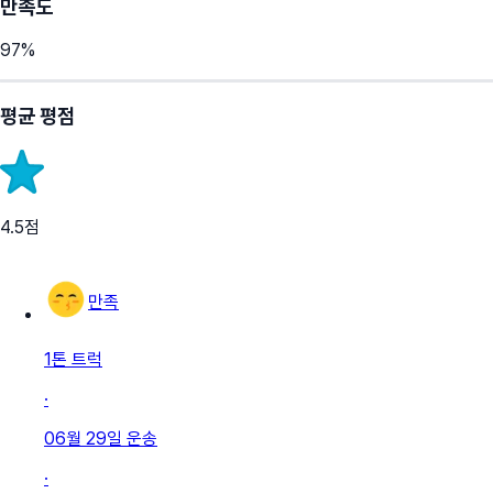
만족도
97
%
평균 평점
4.5
점
만족
1톤 트럭
·
06월 29일
운송
·