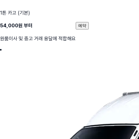
1톤 카고 (기본)
54,000
원 부터
예약
원룸이사 및 중고 거래 용달에 적합해요