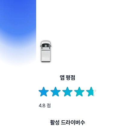
앱 평점
4.8 점
활성 드라이버수