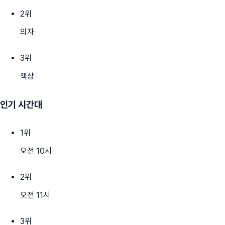
2
위
의자
3
위
책상
인기 시간대
1
위
오전 10시
2
위
오전 11시
3
위