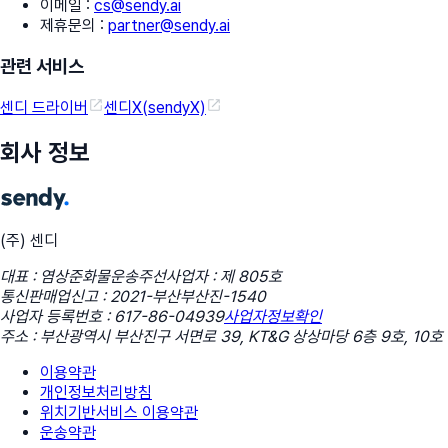
이메일
:
cs@sendy.ai
제휴문의
:
partner@sendy.ai
관련 서비스
센디 드라이버
센디X(sendyX)
회사 정보
(주) 센디
대표 : 염상준
화물운송주선사업자 : 제 805호
통신판매업신고 : 2021-부산부산진-1540
사업자 등록번호 : 617-86-04939
사업자정보확인
주소 : 부산광역시 부산진구 서면로 39, KT&G 상상마당 6층 9호, 10호
이용약관
개인정보처리방침
위치기반서비스 이용약관
운송약관