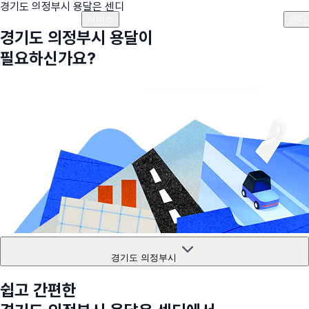
경기도 의정부시
용달은 센디
플랜안내
비용안내
비용계산기
고객센터
서비스
센디
경기도 의정부시
용달이
필요하신가요?
경기도 의정부시
쉽고 간편한