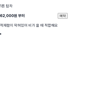
1톤 탑차
62,000
원 부터
예약
적재함이 막혀있어 비가 올 때 적합해요