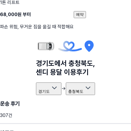
1톤 리프트
68,000
원 부터
예약
파손 위험, 무거운 짐을 옮길 때 적합해요
경기도
에서
충청북도
,
센디 용달 이용후기
→
경기도
충청북도
운송 후기
307
건