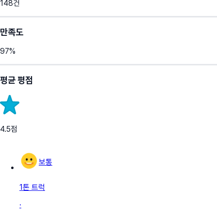
148
건
만족도
97
%
평균 평점
4.5
점
보통
1톤 트럭
·