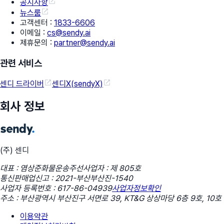
공지사항
뉴스룸
고객센터
:
1833-6606
이메일
:
cs@sendy.ai
제휴문의
:
partner@sendy.ai
관련 서비스
센디 드라이버
센디X(sendyX)
회사 정보
(주) 센디
대표 : 염상준
화물운송주선사업자 : 제 805호
통신판매업신고 : 2021-부산부산진-1540
사업자 등록번호 : 617-86-04939
사업자정보확인
주소 : 부산광역시 부산진구 서면로 39, KT&G 상상마당 6층 9호, 10호
이용약관