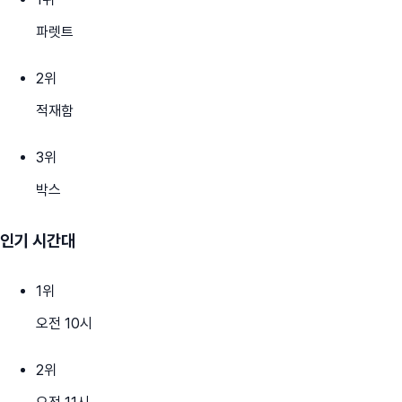
파렛트
2
위
적재함
3
위
박스
인기 시간대
1
위
오전 10시
2
위