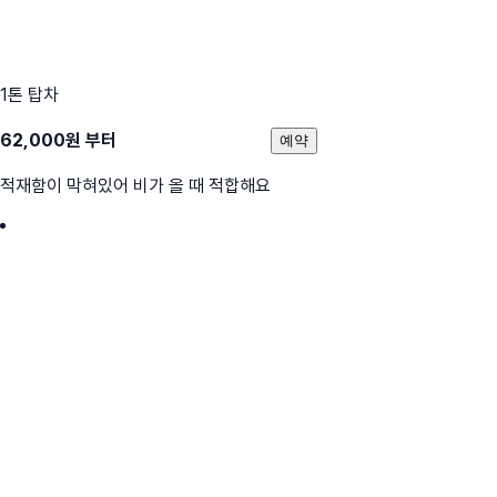
1톤 탑차
62,000
원 부터
예약
적재함이 막혀있어 비가 올 때 적합해요