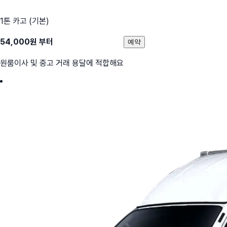
1톤 카고 (기본)
54,000
원 부터
예약
원룸이사 및 중고 거래 용달에 적합해요