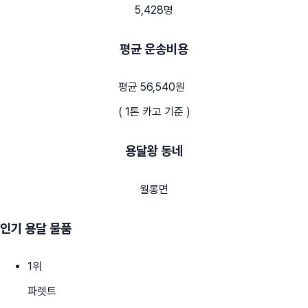
5,428명
평균 운송비용
평균 56,540원
( 1톤 카고 기준 )
용달왕 동네
월롱면
인기 용달 물품
1
위
파렛트