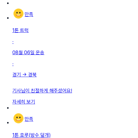
만족
1톤 트럭
·
08월 06일
운송
·
경기
→
경북
기사님이 친절하게 해주셨어요!
자세히 보기
만족
1톤 호루(방수 덮개)