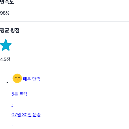
만족도
98
%
평균 평점
4.5
점
매우 만족
5톤 트럭
·
07월 30일
운송
·