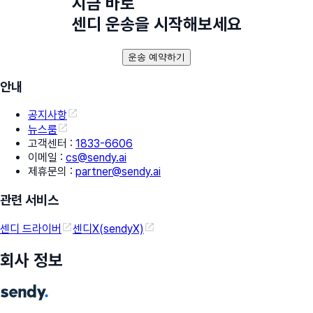
지금 바로
센디 운송을 시작해보세요
운송 예약하기
안내
공지사항
뉴스룸
고객센터
:
1833-6606
이메일
:
cs@sendy.ai
제휴문의
:
partner@sendy.ai
관련 서비스
센디 드라이버
센디X(sendyX)
회사 정보