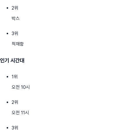
2
위
박스
3
위
적재함
인기 시간대
1
위
오전 10시
2
위
오전 11시
3
위