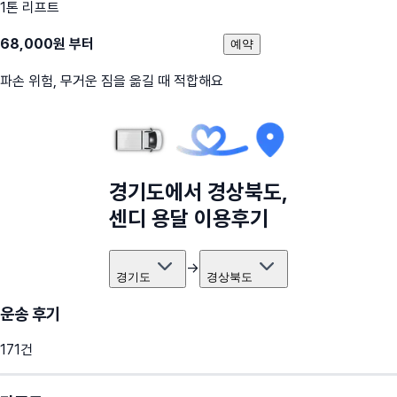
1톤 리프트
68,000
원 부터
예약
파손 위험, 무거운 짐을 옮길 때 적합해요
경기도
에서
경상북도
,
센디 용달 이용후기
→
경기도
경상북도
운송 후기
171
건