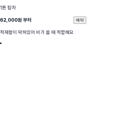
1톤 탑차
62,000
원 부터
예약
적재함이 막혀있어 비가 올 때 적합해요