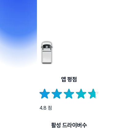
앱 평점
4.8 점
활성 드라이버수