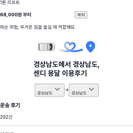
1톤 리프트
68,000
원 부터
예약
파손 위험, 무거운 짐을 옮길 때 적합해요
경상남도
에서
경상남도
,
센디 용달 이용후기
→
경상남도
경상남도
운송 후기
292
건