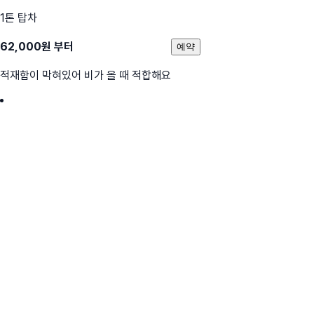
1톤 탑차
62,000
원 부터
예약
적재함이 막혀있어 비가 올 때 적합해요