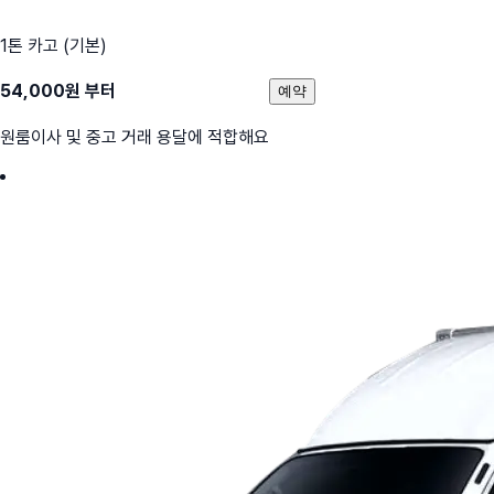
1톤 카고 (기본)
54,000
원 부터
예약
원룸이사 및 중고 거래 용달에 적합해요