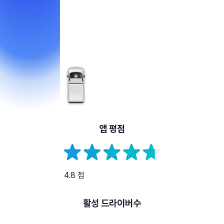
앱 평점
4.8 점
활성 드라이버수