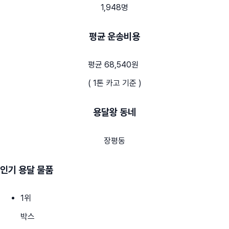
1,948명
평균 운송비용
평균 68,540원
( 1톤 카고 기준 )
용달왕 동네
장평동
인기 용달 물품
1
위
박스