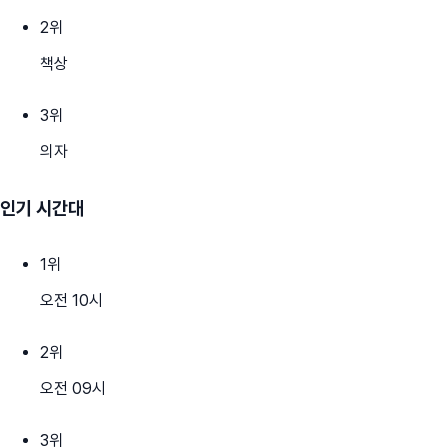
2
위
책상
3
위
의자
인기 시간대
1
위
오전 10시
2
위
오전 09시
3
위