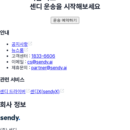
센디 운송을 시작해보세요
운송 예약하기
안내
공지사항
뉴스룸
고객센터
:
1833-6606
이메일
:
cs@sendy.ai
제휴문의
:
partner@sendy.ai
관련 서비스
센디 드라이버
센디X(sendyX)
회사 정보