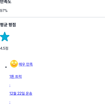
만족도
97
%
평균 평점
4.5
점
매우 만족
1톤 트럭
·
12월 22일
운송
·