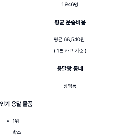
1,946명
평균 운송비용
평균 68,540원
( 1톤 카고 기준 )
용달왕 동네
장평동
인기 용달 물품
1
위
박스