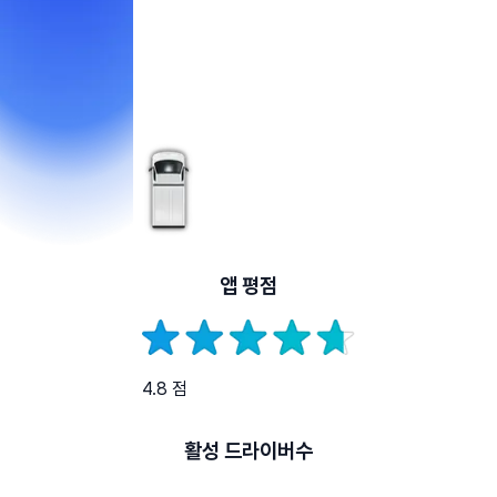
앱 평점
4.8 점
활성 드라이버수