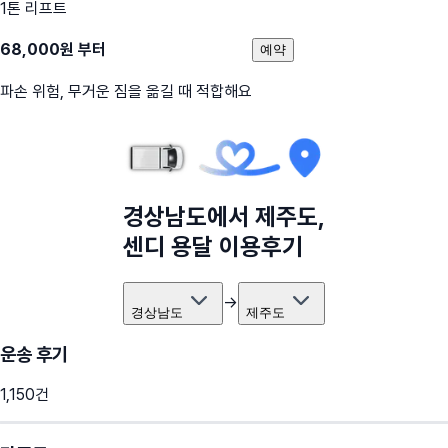
1톤 리프트
68,000
원 부터
예약
파손 위험, 무거운 짐을 옮길 때 적합해요
경상남도
에서
제주도
,
센디 용달 이용후기
→
경상남도
제주도
운송 후기
1,150
건