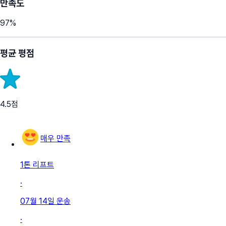
만족도
97
%
평균 평점
4.5
점
매우 만족
1톤 리프트
·
07월 14일
운송
·