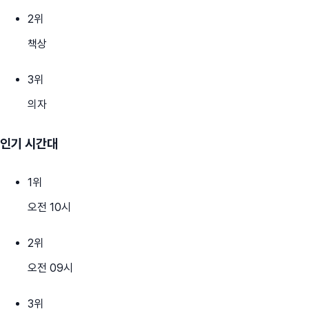
2
위
책상
3
위
의자
인기 시간대
1
위
오전 10시
2
위
오전 09시
3
위