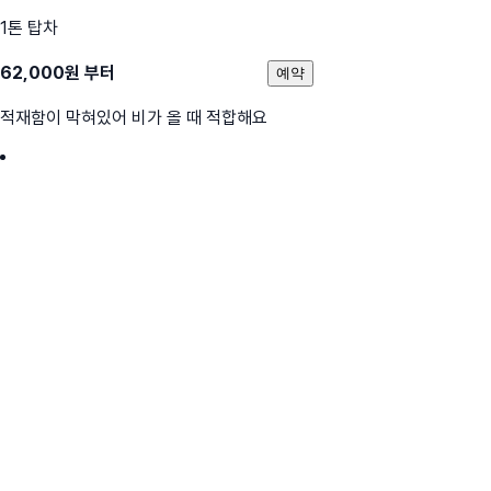
1톤 탑차
62,000
원 부터
예약
적재함이 막혀있어 비가 올 때 적합해요