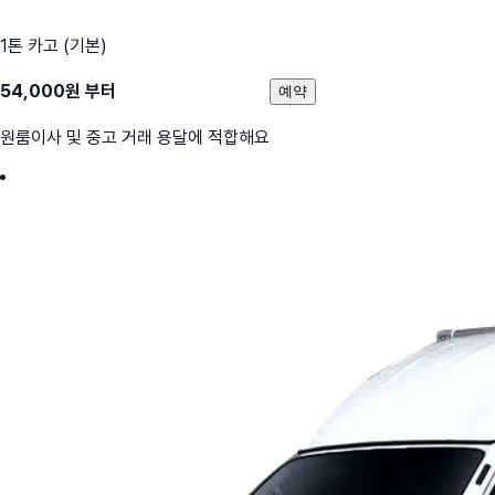
1톤 카고 (기본)
54,000
원 부터
예약
원룸이사 및 중고 거래 용달에 적합해요