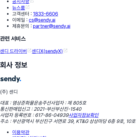
공지사항
뉴스룸
고객센터
:
1833-6606
이메일
:
cs@sendy.ai
제휴문의
:
partner@sendy.ai
관련 서비스
센디 드라이버
센디X(sendyX)
회사 정보
(주) 센디
대표 : 염상준
화물운송주선사업자 : 제 805호
통신판매업신고 : 2021-부산부산진-1540
사업자 등록번호 : 617-86-04939
사업자정보확인
주소 : 부산광역시 부산진구 서면로 39, KT&G 상상마당 6층 9호, 10호
이용약관